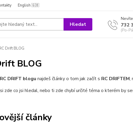
ontakty
English 🇬🇧
Nevíte
Hledat
732 
(Po-Pá
C Drift BLOG
rift BLOG
RC DRIFT blogu
najdeš články o tom jak začít s
RC DRIFTEM
,
si zde co jsi hledal, nebo ti zde chybí určité téma o kterém by 
ovější články