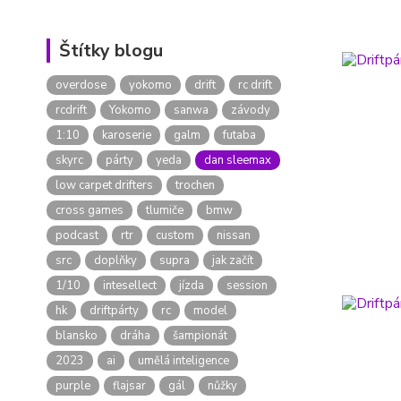
Štítky blogu
overdose
yokomo
drift
rc drift
rcdrift
Yokomo
sanwa
závody
1:10
karoserie
galm
futaba
skyrc
párty
yeda
dan sleemax
low carpet drifters
trochen
cross games
tlumiče
bmw
podcast
rtr
custom
nissan
src
doplňky
supra
jak začít
1/10
intesellect
jízda
session
hk
driftpárty
rc
model
blansko
dráha
šampionát
2023
ai
umělá inteligence
purple
flajsar
gál
nůžky