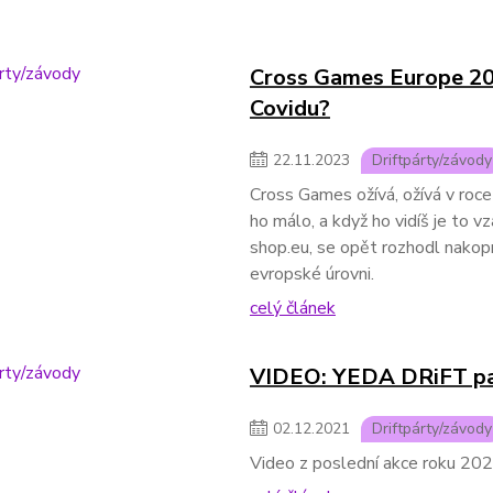
Cross Games Europe 202
Covidu?
22
.
11
.
2023
Driftpárty/závody
Cross Games ožívá, ožívá v roce
ho málo, a když ho vidíš je to v
shop.eu, se opět rozhodl nakop
evropské úrovni.
celý článek
VIDEO: YEDA DRiFT part
02
.
12
.
2021
Driftpárty/závody
Video z poslední akce roku 20