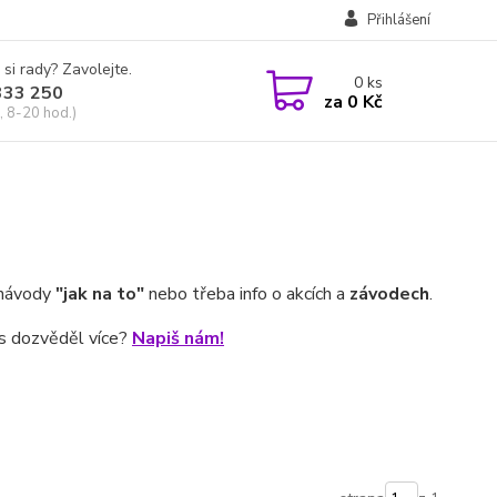
Přihlášení
 si rady? Zavolejte.
0
ks
333 250
za
0 Kč
, 8-20 hod.)
 návody
"jak na to"
nebo třeba info o akcích a
závodech
.
ses dozvěděl více?
Napiš nám!