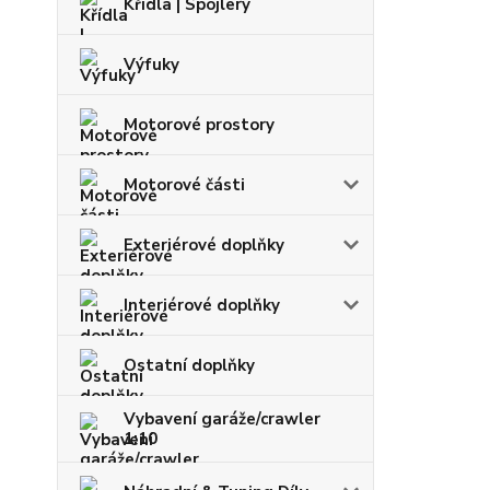
Křídla | Spojlery
Výfuky
Motorové prostory
Motorové části
Exteriérové doplňky
Interiérové doplňky
Ostatní doplňky
Vybavení garáže/crawler
1:10