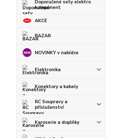
Doporučené sety elektro
komponent
AKCE
BAZAR
NOVINKY v nabídce
Elektronika
Konektory a kabely
RC Soupravy a
příslušenství
Karoserie a doplňky