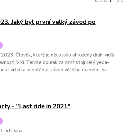
strana
z 1
3. Jaký byl první velký závod po
 2023. Člověk, který je něco jako ohrožený druh, vidíš
zácnost, Viki. Tenhle bourák za nímž stojí celý yeda-
nout vrtuli a uspořádat závod většího rozměru, na
y - "Last ride in 2021"
21 od Dana.