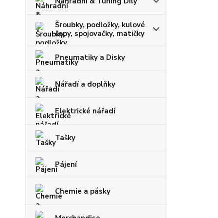
Náhradní & Tuning Díly
Šroubky, podložky, kulové
čepy, spojovačky, matičky
Pneumatiky a Disky
Nářadí a doplňky
Elektrické nářadí
Tašky
Pájení
Chemie a pásky