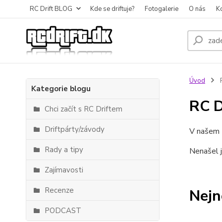
RC Drift BLOG
Kde se driftuje?
Fotogalerie
O nás
K
Úvod
R
Kategorie blogu
RC D
Chci začít s RC Driftem
Driftpárty/závody
V našem
Rady a tipy
Nenašel j
Zajímavosti
Recenze
Nejn
PODCAST