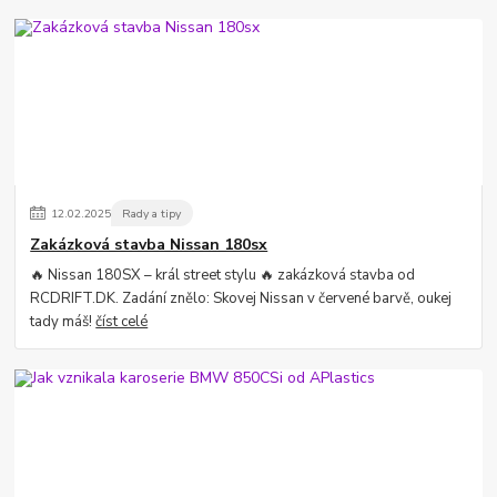
12
.
02
.
2025
Rady a tipy
Zakázková stavba Nissan 180sx
🔥 Nissan 180SX – král street stylu 🔥 zakázková stavba od
RCDRIFT.DK. Zadání znělo: Skovej Nissan v červené barvě, oukej
tady máš!
číst celé