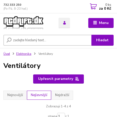
0
ks
732 333 250
za
0 Kč
(Po-Pá, 8-20 hod.)
Menu
Hledat
Úvod
Elektronika
Ventilátory
Ventilátory
Upřesnit parametry
Nejnovější
Nejlevnější
Nejdražší
Zobrazuji 1-4 z 4
strana
z 1