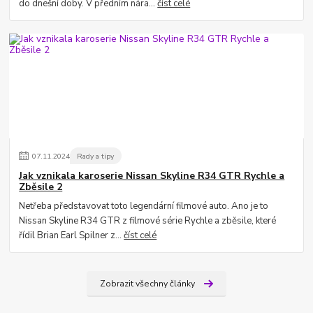
do dnešní doby. V předním nára...
číst celé
07
.
11
.
2024
Rady a tipy
Jak vznikala karoserie Nissan Skyline R34 GTR Rychle a
Zběsile 2
Netřeba představovat toto legendární filmové auto. Ano je to
Nissan Skyline R34 GTR z filmové série Rychle a zběsile, které
řídil Brian Earl Spilner z...
číst celé
Zobrazit všechny články