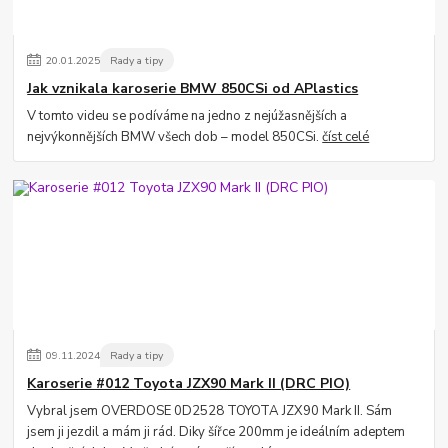
20
.
01
.
2025
Rady a tipy
Jak vznikala karoserie BMW 850CSi od APlastics
V tomto videu se podíváme na jedno z nejúžasnějších a
nejvýkonnějších BMW všech dob – model 850CSi.
číst celé
09
.
11
.
2024
Rady a tipy
Karoserie #012 Toyota JZX90 Mark II (DRC PIO)
Vybral jsem OVERDOSE 0D2528 TOYOTA JZX90 Mark II. Sám
jsem ji jezdil a mám ji rád. Diky šířce 200mm je ideálním adeptem