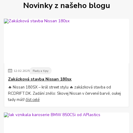
Novinky z našeho blogu
12
.
02
.
2025
Rady a tipy
Zakázková stavba Nissan 180sx
🔥 Nissan 180SX – král street stylu 🔥 zakázková stavba od
RCDRIFT.DK. Zadání znělo: Skovej Nissan v červené barvě, oukej
tady máš!
číst celé