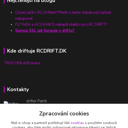
Nejčtenější na blogu
Chceš začít s RC Driftem? Přečti si tento článek než začneš
nakupovat.
FUTABA a ACUVANCE nejlepší elektro pro RC DRIFT?
Sanwa SSL jak funguje v driftu?
Kde driftuje RCDRIFT.DK
TROCHEN drift arena
Kontakty
drifter Patrik
732 333 250
Zpracování cookies
(Po-Pá, 8-20 hod.)
Náš e-shop a partneři potřebují Váš
souhlas
s použitím souborů
patrik@rcdrift.dk
cookies, aby Vám mohli zobrazovat informace týkající se Vašich