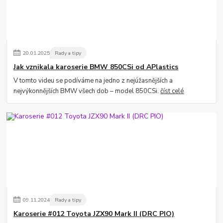
20
.
01
.
2025
Rady a tipy
Jak vznikala karoserie BMW 850CSi od APlastics
V tomto videu se podíváme na jedno z nejúžasnějších a
nejvýkonnějších BMW všech dob – model 850CSi.
číst celé
09
.
11
.
2024
Rady a tipy
Karoserie #012 Toyota JZX90 Mark II (DRC PIO)