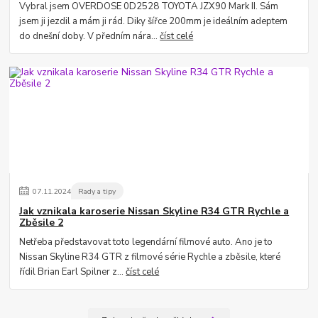
Vybral jsem OVERDOSE 0D2528 TOYOTA JZX90 Mark II. Sám
jsem ji jezdil a mám ji rád. Diky šířce 200mm je ideálním adeptem
do dnešní doby. V předním nára...
číst celé
07
.
11
.
2024
Rady a tipy
Jak vznikala karoserie Nissan Skyline R34 GTR Rychle a
Zběsile 2
Netřeba představovat toto legendární filmové auto. Ano je to
Nissan Skyline R34 GTR z filmové série Rychle a zběsile, které
řídil Brian Earl Spilner z...
číst celé