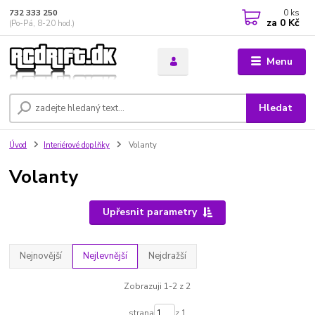
0
ks
732 333 250
za
0 Kč
(Po-Pá, 8-20 hod.)
Menu
Hledat
Úvod
Interiérové doplňky
Volanty
Volanty
Upřesnit parametry
Nejnovější
Nejlevnější
Nejdražší
Zobrazuji 1-2 z 2
strana
z 1