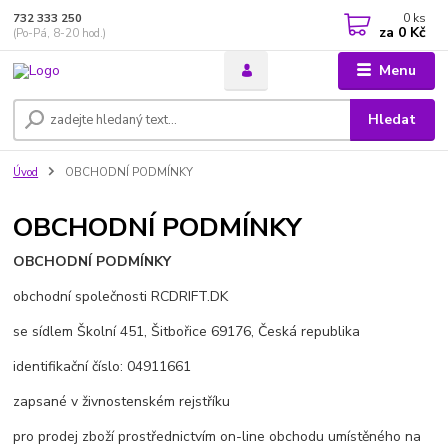
0
ks
732 333 250
za
0 Kč
(Po-Pá, 8-20 hod.)
Menu
Hledat
Úvod
OBCHODNÍ PODMÍNKY
OBCHODNÍ PODMÍNKY
OBCHODNÍ PODMÍNKY
obchodní společnosti RCDRIFT.DK
se sídlem Školní 451, Šitbořice 69176, Česká republika
identifikační číslo: 04911661
zapsané v živnostenském rejstříku
pro prodej zboží prostřednictvím on-line obchodu umístěného na