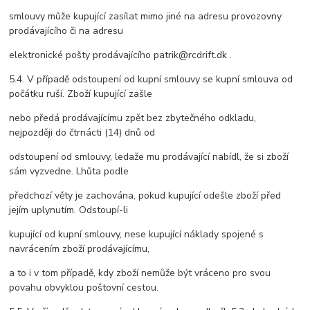
smlouvy může kupující zasílat mimo jiné na adresu provozovny
prodávajícího či na adresu
elektronické pošty prodávajícího patrik@rcdrift.dk .
5.4. V případě odstoupení od kupní smlouvy se kupní smlouva od
počátku ruší. Zboží kupující zašle
nebo předá prodávajícímu zpět bez zbytečného odkladu,
nejpozději do čtrnácti (14) dnů od
odstoupení od smlouvy, ledaže mu prodávající nabídl, že si zboží
sám vyzvedne. Lhůta podle
předchozí věty je zachována, pokud kupující odešle zboží před
jejím uplynutím. Odstoupí-li
kupující od kupní smlouvy, nese kupující náklady spojené s
navrácením zboží prodávajícímu,
a to i v tom případě, kdy zboží nemůže být vráceno pro svou
povahu obvyklou poštovní cestou.