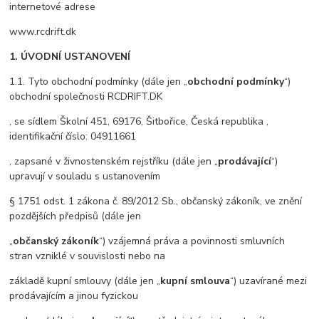
internetové adrese
www.rcdrift.dk
1. ÚVODNÍ USTANOVENÍ
1.1. Tyto obchodní podmínky (dále jen „
obchodní podmínky
“)
obchodní společnosti RCDRIFT.DK
, se sídlem Školní 451, 69176, Šitbořice, Česká republika ,
identifikační číslo: 04911661
, zapsané v živnostenském rejstříku (dále jen „
prodávající
“)
upravují v souladu s ustanovením
§ 1751 odst. 1 zákona č. 89/2012 Sb., občanský zákoník, ve znění
pozdějších předpisů (dále jen
„
občanský zákoník
“) vzájemná práva a povinnosti smluvních
stran vzniklé v souvislosti nebo na
základě kupní smlouvy (dále jen „
kupní smlouva
“) uzavírané mezi
prodávajícím a jinou fyzickou