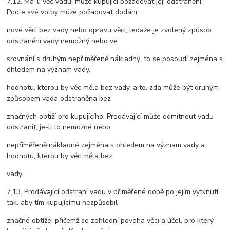
7.12. Má-li věc vadu, může kupující požadovat její odstranění.
Podle své volby může požadovat dodání
nové věci bez vady nebo opravu věci, ledaže je zvolený způsob
odstranění vady nemožný nebo ve
srovnání s druhým nepřiměřeně nákladný; to se posoudí zejména s
ohledem na význam vady,
hodnotu, kterou by věc měla bez vady, a to, zda může být druhým
způsobem vada odstraněna bez
značných obtíží pro kupujícího. Prodávající může odmítnout vadu
odstranit, je-li to nemožné nebo
nepřiměřeně nákladné zejména s ohledem na význam vady a
hodnotu, kterou by věc měla bez
vady.
7.13. Prodávající odstraní vadu v přiměřené době po jejím vytknutí
tak, aby tím kupujícímu nezpůsobil
značné obtíže, přičemž se zohlední povaha věci a účel, pro který