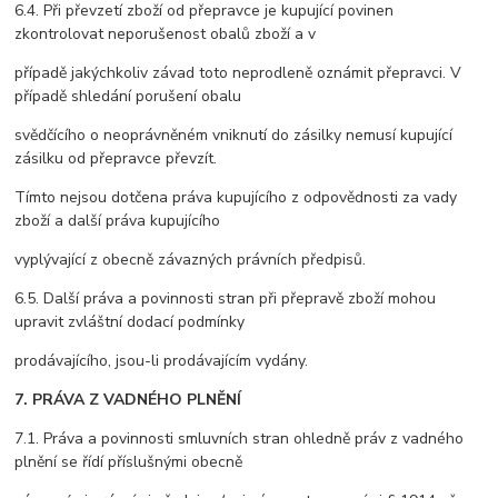
6.4. Při převzetí zboží od přepravce je kupující povinen
zkontrolovat neporušenost obalů zboží a v
případě jakýchkoliv závad toto neprodleně oznámit přepravci. V
případě shledání porušení obalu
svědčícího o neoprávněném vniknutí do zásilky nemusí kupující
zásilku od přepravce převzít.
Tímto nejsou dotčena práva kupujícího z odpovědnosti za vady
zboží a další práva kupujícího
vyplývající z obecně závazných právních předpisů.
6.5. Další práva a povinnosti stran při přepravě zboží mohou
upravit zvláštní dodací podmínky
prodávajícího, jsou-li prodávajícím vydány.
7. PRÁVA Z VADNÉHO PLNĚNÍ
7.1. Práva a povinnosti smluvních stran ohledně práv z vadného
plnění se řídí příslušnými obecně