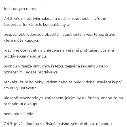
technických norem,
7.4.2. věc množstvím, jakostí a dalšími vlastnostmi, včetně
životnosti, funkčnosti, kompatibility a
bezpečnosti, odpovídá obvyklým vlastnostem věcí téhož druhu,
které může kupující
rozumně očekávat, i s ohledem na veřejná prohlášení učiněná
prodávajícím nebo jinou
osobou v témže smluvním řetězci, zejména reklamou nebo
označením, ledaže prodávající
prokáže, že si ho nebyl vědom nebo že bylo v době uzavření kupní
smlouvy upraveno
alespoň srovnatelným způsobem, jakým bylo učiněno, anebo že na
rozhodnutí o koupi
nemohlo mít vliv,
7.4.3. je věc dodána s příslušenstvím, včetně obalu, návodu k