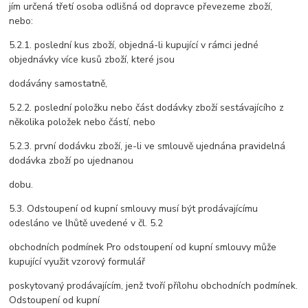
jím určená třetí osoba odlišná od dopravce převezeme zboží,
nebo:
5.2.1. poslední kus zboží, objedná-li kupující v rámci jedné
objednávky více kusů zboží, které jsou
dodávány samostatně,
5.2.2. poslední položku nebo část dodávky zboží sestávajícího z
několika položek nebo částí, nebo
5.2.3. první dodávku zboží, je-li ve smlouvě ujednána pravidelná
dodávka zboží po ujednanou
dobu.
5.3. Odstoupení od kupní smlouvy musí být prodávajícímu
odesláno ve lhůtě uvedené v čl. 5.2
obchodních podmínek Pro odstoupení od kupní smlouvy může
kupující využit vzorový formulář
poskytovaný prodávajícím, jenž tvoří přílohu obchodních podmínek.
Odstoupení od kupní