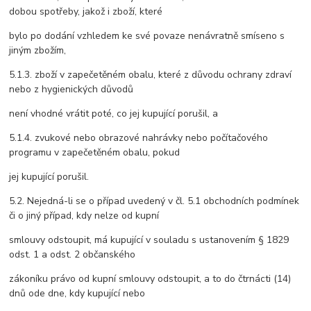
dobou spotřeby, jakož i zboží, které
bylo po dodání vzhledem ke své povaze nenávratně smíseno s
jiným zbožím,
5.1.3. zboží v zapečetěném obalu, které z důvodu ochrany zdraví
nebo z hygienických důvodů
není vhodné vrátit poté, co jej kupující porušil, a
5.1.4. zvukové nebo obrazové nahrávky nebo počítačového
programu v zapečetěném obalu, pokud
jej kupující porušil.
5.2. Nejedná-li se o případ uvedený v čl. 5.1 obchodních podmínek
či o jiný případ, kdy nelze od kupní
smlouvy odstoupit, má kupující v souladu s ustanovením § 1829
odst. 1 a odst. 2 občanského
zákoníku právo od kupní smlouvy odstoupit, a to do čtrnácti (14)
dnů ode dne, kdy kupující nebo