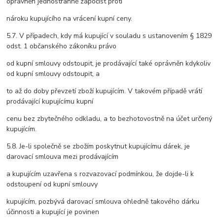
oprávněn jednostranně započíst proti
nároku kupujícího na vrácení kupní ceny.
5.7. V případech, kdy má kupující v souladu s ustanovením § 1829
odst. 1 občanského zákoníku právo
od kupní smlouvy odstoupit, je prodávající také oprávněn kdykoliv
od kupní smlouvy odstoupit, a
to až do doby převzetí zboží kupujícím. V takovém případě vrátí
prodávající kupujícímu kupní
cenu bez zbytečného odkladu, a to bezhotovostně na účet určený
kupujícím.
5.8. Je-li společně se zbožím poskytnut kupujícímu dárek, je
darovací smlouva mezi prodávajícím
a kupujícím uzavřena s rozvazovací podmínkou, že dojde-li k
odstoupení od kupní smlouvy
kupujícím, pozbývá darovací smlouva ohledně takového dárku
účinnosti a kupující je povinen