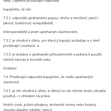
vady. Zejména prodávající odpovídá
kupujícímu, že věc:
7.3.1. odpovídá ujednanému popisu, druhu a množství, jakož i
jakosti, funkčnosti, kompatibilitě,
interoperabilitě a jiným ujednaným vlastnostem,
7.3.2. je vhodná k účelu, pro který ji kupující požaduje a s nímž
prodávající souhlasil, a
7.3.3. je dodána s ujednaným příslušenstvím a pokyny k použití,
včetně návodu k montáži nebo
instalaci.
7.4. Prodávající odpovídá kupujícímu, že vedle ujednaných
vlastností:
7.4.1. je věc vhodná k účelu, k němuž se věc tohoto druhu obvykle
používá, i s ohledem na práva
třetích osob, právní předpisy, technické normy nebo kodexy
chování daného odvětví, není-li