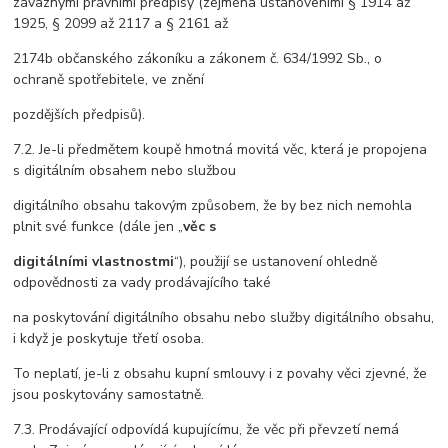
závaznými právními předpisy (zejména ustanoveními § 1914 až
1925, § 2099 až 2117 a § 2161 až
2174b občanského zákoníku a zákonem č. 634/1992 Sb., o
ochraně spotřebitele, ve znění
pozdějších předpisů).
7.2. Je-li předmětem koupě hmotná movitá věc, která je propojena
s digitálním obsahem nebo službou
digitálního obsahu takovým způsobem, že by bez nich nemohla
plnit své funkce (dále jen „
věc s
digitálními vlastnostmi
“), použijí se ustanovení ohledně
odpovědnosti za vady prodávajícího také
na poskytování digitálního obsahu nebo služby digitálního obsahu,
i když je poskytuje třetí osoba.
To neplatí, je-li z obsahu kupní smlouvy i z povahy věci zjevné, že
jsou poskytovány samostatně.
7.3. Prodávající odpovídá kupujícímu, že věc při převzetí nemá