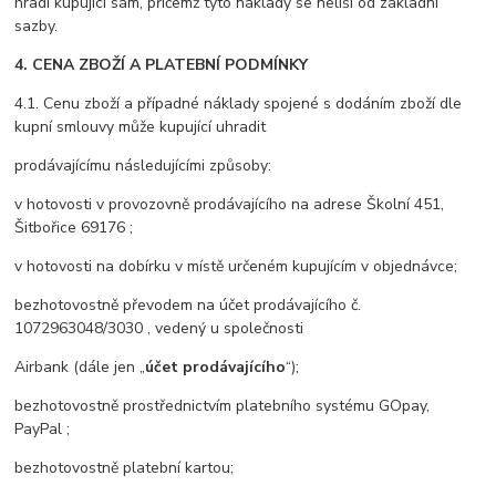
hradí kupující sám, přičemž tyto náklady se neliší od základní
sazby.
4. CENA ZBOŽÍ A PLATEBNÍ PODMÍNKY
4.1. Cenu zboží a případné náklady spojené s dodáním zboží dle
kupní smlouvy může kupující uhradit
prodávajícímu následujícími způsoby:
v hotovosti v provozovně prodávajícího na adrese Školní 451,
Šitbořice 69176 ;
v hotovosti na dobírku v místě určeném kupujícím v objednávce;
bezhotovostně převodem na účet prodávajícího č.
1072963048/3030 , vedený u společnosti
Airbank (dále jen „
účet prodávajícího
“);
bezhotovostně prostřednictvím platebního systému GOpay,
PayPal ;
bezhotovostně platební kartou;