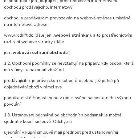
osobou (dále jen „
kupující
“) prostřednictvím internetového
obchodu prodávajícího. Internetový
obchod je prodávajícím provozován na webové stránce umístěné
na internetové adrese
www.rcdrift.dk (dále jen „
webová stránka
“), a to prostřednictvím
rozhraní webové stránky (dále
jen „
webové rozhraní obchodu
“).
1.2. Obchodní podmínky se nevztahují na případy, kdy osoba, která
má v úmyslu nakoupit zboží od
prodávajícího, je právnickou osobou či osobou, jež jedná při
objednávání zboží v rámci své
podnikatelské činnosti nebo v rámci svého samostatného výkonu
povolání.
1.3. Ustanovení odchylná od obchodních podmínek je možné
sjednat v kupní smlouvě. Odchylná
ujednání v kupní smlouvě mají přednost před ustanoveními