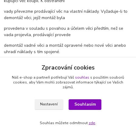
kupující věc koupil. K odstranění
vady převezme prodávající věc na vlastní náklady. Vyžaduje-li to
demontáž věci, jejíž montáž byla
provedena v souladu s povahou a účelem věci předtím, než se
vada projevila, prodávající provede
demontáž vadné věci a montáž opravené nebo nové věci anebo
uhradí náklady s tím spojené.
7.14. Kupující může požadovat přiměřenou slevu nebo odstoupit
Zpracování cookies
od kupní smlouvy, pokud:
Náš e-shop a partneři potřebují Váš
souhlas
s použitím souborů
7.14.1.prodávající vadu odmítl odstranit nebo ji neodstranil v
cookies, aby Vám mohli zobrazovat informace týkající se Vašich
souladu s čl. 7.13 obchodních
zájmů.
podmínek,
Souhlasím
Nastavení
7.14.2.se vada projeví opakovaně,
7.14.3.je vada podstatným porušením kupní smlouvy, nebo
Souhlas můžete odmítnout
zde
.
7.14.4.je z prohlášení prodávajícího nebo z okolností zjevné, že
vada nebude odstraněna