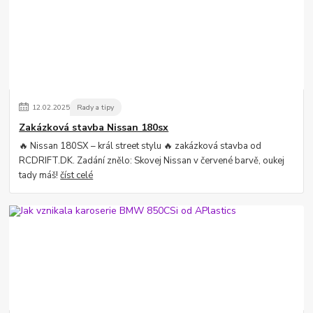
12
.
02
.
2025
Rady a tipy
Zakázková stavba Nissan 180sx
🔥 Nissan 180SX – král street stylu 🔥 zakázková stavba od
RCDRIFT.DK. Zadání znělo: Skovej Nissan v červené barvě, oukej
tady máš!
číst celé