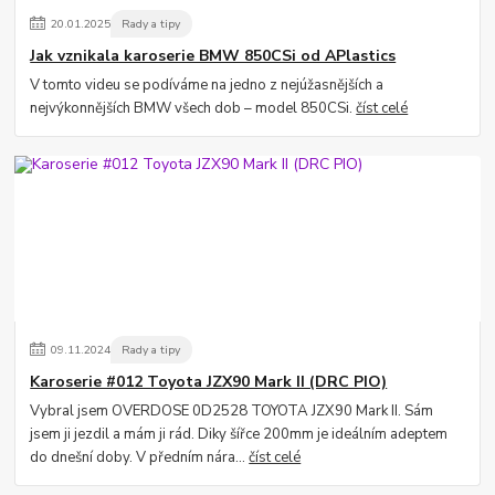
20
.
01
.
2025
Rady a tipy
Jak vznikala karoserie BMW 850CSi od APlastics
V tomto videu se podíváme na jedno z nejúžasnějších a
nejvýkonnějších BMW všech dob – model 850CSi.
číst celé
09
.
11
.
2024
Rady a tipy
Karoserie #012 Toyota JZX90 Mark II (DRC PIO)
Vybral jsem OVERDOSE 0D2528 TOYOTA JZX90 Mark II. Sám
jsem ji jezdil a mám ji rád. Diky šířce 200mm je ideálním adeptem
do dnešní doby. V předním nára...
číst celé