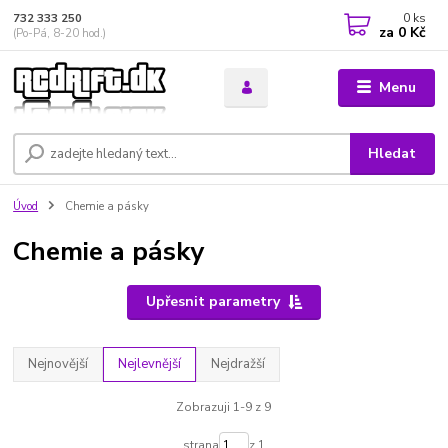
0
ks
732 333 250
za
0 Kč
(Po-Pá, 8-20 hod.)
Menu
Hledat
Úvod
Chemie a pásky
Chemie a pásky
Upřesnit parametry
Nejnovější
Nejlevnější
Nejdražší
Zobrazuji 1-9 z 9
strana
z 1