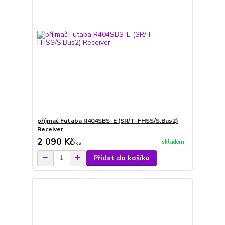
příjmač Futaba R404SBS-E (SR/T-FHSS/S.Bus2)
Receiver
2 090 Kč
skladem.
/
ks
Přidat do košíku