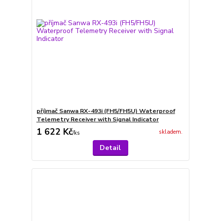
příjmač Sanwa RX-493i (FH5/FH5U) Waterproof
Telemetry Receiver with Signal Indicator
1 622 Kč
skladem.
/
ks
Detail