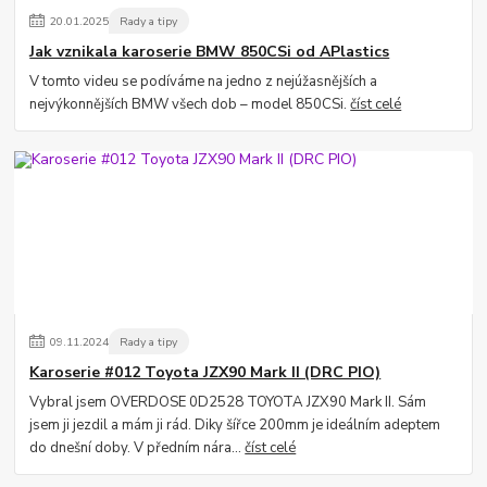
20
.
01
.
2025
Rady a tipy
Jak vznikala karoserie BMW 850CSi od APlastics
V tomto videu se podíváme na jedno z nejúžasnějších a
nejvýkonnějších BMW všech dob – model 850CSi.
číst celé
09
.
11
.
2024
Rady a tipy
Karoserie #012 Toyota JZX90 Mark II (DRC PIO)
Vybral jsem OVERDOSE 0D2528 TOYOTA JZX90 Mark II. Sám
jsem ji jezdil a mám ji rád. Diky šířce 200mm je ideálním adeptem
do dnešní doby. V předním nára...
číst celé