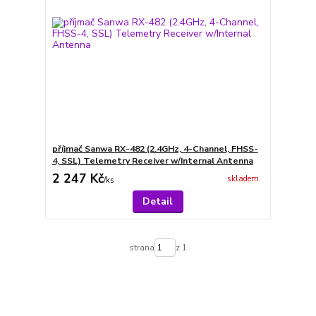
příjmač Sanwa RX-482 (2.4GHz, 4-Channel, FHSS-
4, SSL) Telemetry Receiver w/Internal Antenna
2 247 Kč
skladem.
/
ks
Detail
strana
z 1