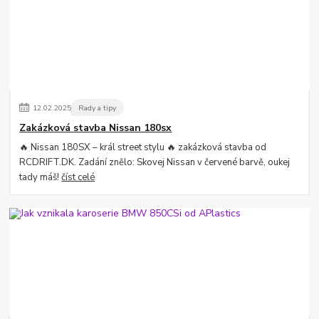
12
.
02
.
2025
Rady a tipy
Zakázková stavba Nissan 180sx
🔥 Nissan 180SX – král street stylu 🔥 zakázková stavba od
RCDRIFT.DK. Zadání znělo: Skovej Nissan v červené barvě, oukej
tady máš!
číst celé