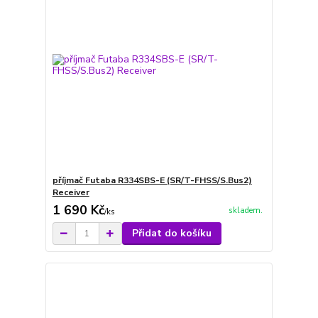
příjmač Futaba R334SBS-E (SR/T-FHSS/S.Bus2)
Receiver
1 690 Kč
skladem.
/
ks
Přidat do košíku