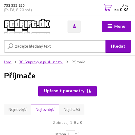
0
ks
732 333 250
za
0 Kč
(Po-Pá, 8-20 hod.)
Menu
Hledat
Úvod
RC Soupravy a příslušenství
Příjmače
Příjmače
Upřesnit parametry
Nejnovější
Nejlevnější
Nejdražší
Zobrazuji 1-8 z 8
strana
z 1