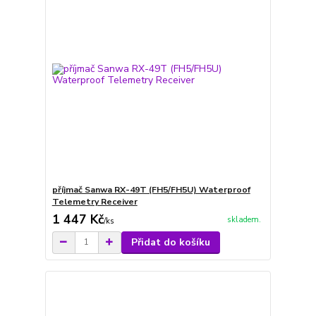
příjmač Sanwa RX-49T (FH5/FH5U) Waterproof
Telemetry Receiver
1 447 Kč
skladem.
/
ks
Přidat do košíku