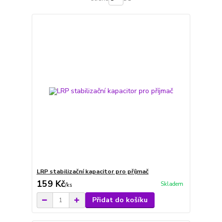
LRP stabilizační kapacitor pro příjmač
159 Kč
Skladem
/
ks
Přidat do košíku