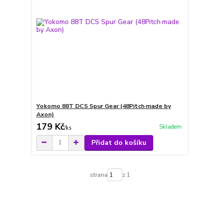
Yokomo 88T DCS Spur Gear (48Pitch·made by
Axon)
179 Kč
Skladem
/
ks
Přidat do košíku
strana
z 1