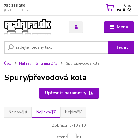
0
ks
732 333 250
za
0 Kč
(Po-Pá, 8-20 hod.)
Menu
Hledat
Úvod
Náhradní & Tuning Díly
Spury/převodová kola
Spury/převodová kola
Upřesnit parametry
Nejnovější
Nejlevnější
Nejdražší
Zobrazuji 1-10 z 10
strana
z 1