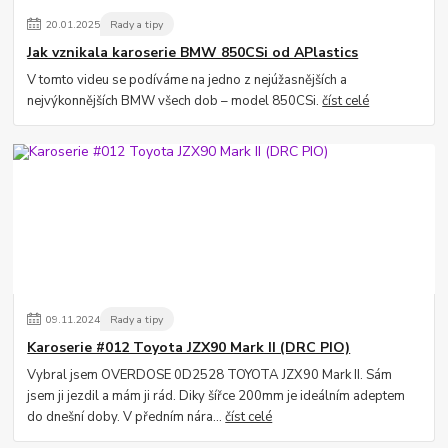
20
.
01
.
2025
Rady a tipy
Jak vznikala karoserie BMW 850CSi od APlastics
V tomto videu se podíváme na jedno z nejúžasnějších a
nejvýkonnějších BMW všech dob – model 850CSi.
číst celé
09
.
11
.
2024
Rady a tipy
Karoserie #012 Toyota JZX90 Mark II (DRC PIO)
Vybral jsem OVERDOSE 0D2528 TOYOTA JZX90 Mark II. Sám
jsem ji jezdil a mám ji rád. Diky šířce 200mm je ideálním adeptem
do dnešní doby. V předním nára...
číst celé