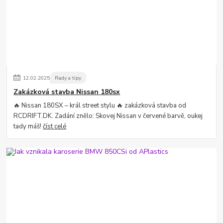
12
.
02
.
2025
Rady a tipy
Zakázková stavba Nissan 180sx
🔥 Nissan 180SX – král street stylu 🔥 zakázková stavba od
RCDRIFT.DK. Zadání znělo: Skovej Nissan v červené barvě, oukej
tady máš!
číst celé