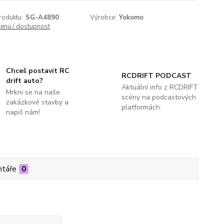
roduktu:
SG-A4890
Výrobce:
Yokomo
cenu / dostupnost
Chceš postavit RC
RCDRIFT PODCAST
drift auto?
Aktuální info z RCDRIFT
Mrkni se na naše
scény na podcastových
zakázkové stavby a
platformách.
napiš nám!
táře
0