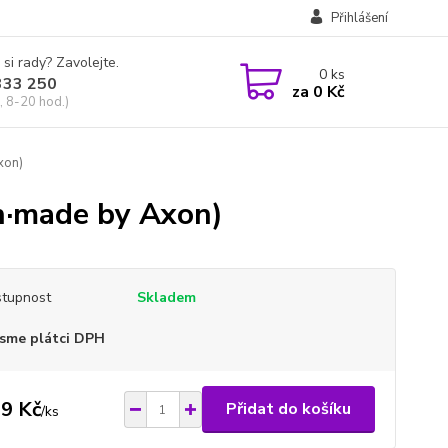
Přihlášení
 si rady? Zavolejte.
0
ks
333 250
za
0 Kč
, 8-20 hod.)
xon)
h·made by Axon)
tupnost
Skladem
sme plátci DPH
9 Kč
Přidat do košíku
/
ks