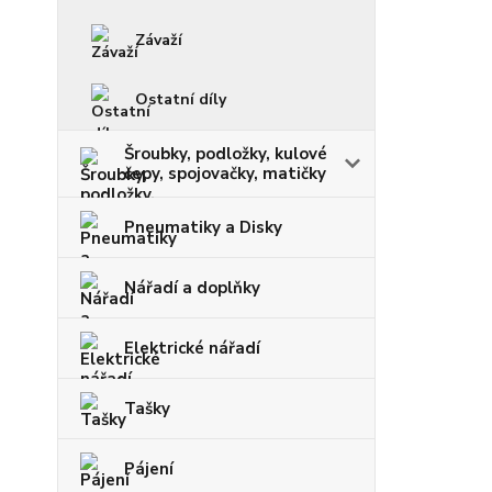
Závaží
Ostatní díly
Šroubky, podložky, kulové
čepy, spojovačky, matičky
Pneumatiky a Disky
Nářadí a doplňky
Elektrické nářadí
Tašky
Pájení