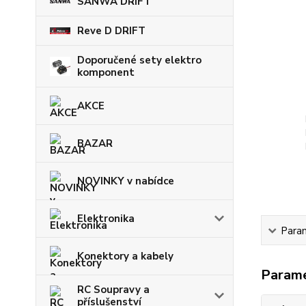
SANWA DRIFT
Reve D DRIFT
Doporučené sety elektro
komponent
AKCE
BAZAR
NOVINKY v nabídce
Elektronika
Para
Konektory a kabely
Param
RC Soupravy a
příslušenství