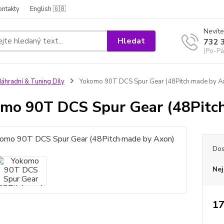
ontakty
English 🇬🇧
Nevíte
Hledat
732 
(Po-Pá
áhradní & Tuning Díly
Yokomo 90T DCS Spur Gear (48Pitch·made by A
mo 90T DCS Spur Gear (48Pitc
Dos
Nej
17