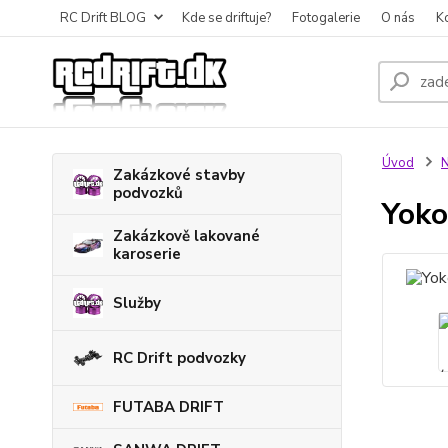
RC Drift BLOG
Kde se driftuje?
Fotogalerie
O nás
K
Úvod
N
Zakázkové stavby
podvozků
Yoko
Zakázkově lakované
karoserie
Služby
RC Drift podvozky
FUTABA DRIFT