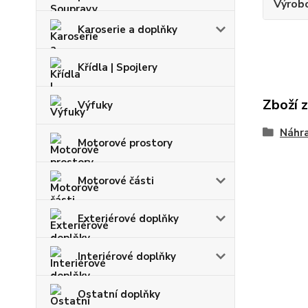
Výrob
Karoserie a doplňky
Křídla | Spojlery
Zboží 
Výfuky
Náhra
Motorové prostory
Motorové části
Exteriérové doplňky
Interiérové doplňky
Ostatní doplňky