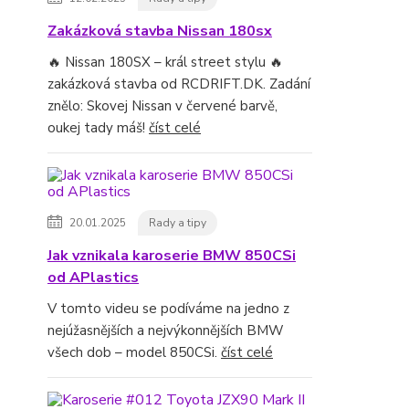
Zakázková stavba Nissan 180sx
🔥 Nissan 180SX – král street stylu 🔥
zakázková stavba od RCDRIFT.DK. Zadání
znělo: Skovej Nissan v červené barvě,
oukej tady máš!
číst celé
20.01.2025
Rady a tipy
Jak vznikala karoserie BMW 850CSi
od APlastics
V tomto videu se podíváme na jedno z
nejúžasnějších a nejvýkonnějších BMW
všech dob – model 850CSi.
číst celé