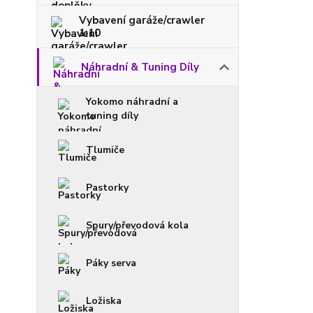
Vybavení garáže/crawler
1:10
Náhradní & Tuning Díly
Yokomo náhradní a
tuning díly
Tlumiče
Pastorky
Spury/převodová kola
Páky serva
Ložiska