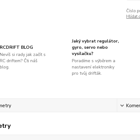
Číslo p
Hlídat 
Jaký vybrat regulátor,
RCDRIFT BLOG
gyro, servo nebo
vysílačku?
Nevíš si rady jak začít s
RC driftem? Čti náš
Poradíme s výběrem a
blog.
nastavení elektroniky
pro tvůj drifťák.
metry
Komen
etry