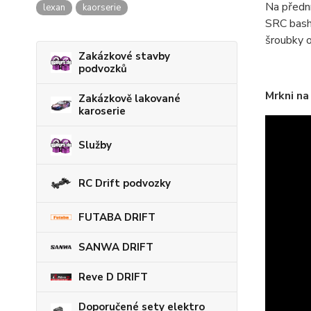
Na přední
lexan
kaorserie
SRC bash 
šroubky o
Zakázkové stavby
podvozků
Mrkni na
Zakázkově lakované
karoserie
Služby
RC Drift podvozky
FUTABA DRIFT
SANWA DRIFT
Reve D DRIFT
Doporučené sety elektro