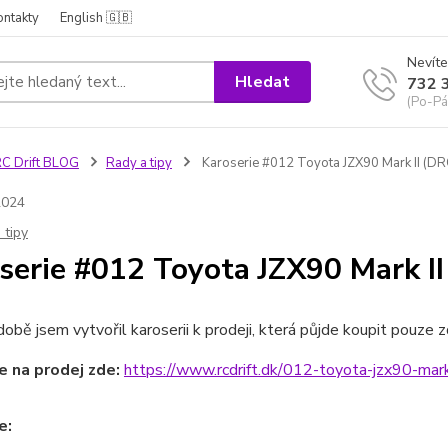
ontakty
English 🇬🇧
Nevíte
Hledat
732 
(Po-Pá
C Drift BLOG
Rady a tipy
Karoserie #012 Toyota JZX90 Mark II (DR
2024
 tipy
serie #012 Toyota JZX90 Mark I
době jsem vytvořil karoserii k prodeji, která půjde koupit pouze 
e na prodej zde:
https://www.rcdrift.dk/012-toyota-jzx90-mark
e: