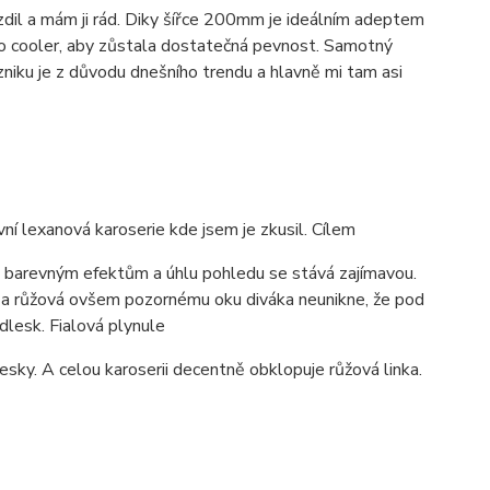
l a mám ji rád. Diky šířce 200mm je ideálním adeptem
ro cooler, aby zůstala dostatečná pevnost. Samotný
niku je z důvodu dnešního trendu a hlavně mi tam asi
í lexanová karoserie kde jsem je zkusil. Cílem
ym barevným efektům a úhlu pohledu se stává zajímavou.
á a růžová ovšem pozornému oku diváka neunikne, že pod
dlesk. Fialová plynule
ky. A celou karoserii decentně obklopuje růžová linka.