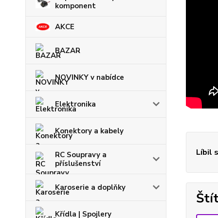
komponent
AKCE
BAZAR
NOVINKY v nabídce
Elektronika
Konektory a kabely
Líbil 
RC Soupravy a
příslušenství
Karoserie a doplňky
Ští
Křídla | Spojlery