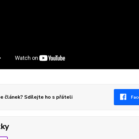
se článek? Sdílejte ho s přáteli
Fac
tky