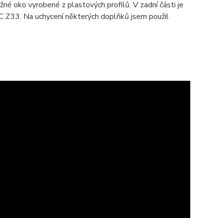
é oko vyrobené z plastových profilů. V zadní části je
C Z33. Na uchycení některých doplňků jsem použil