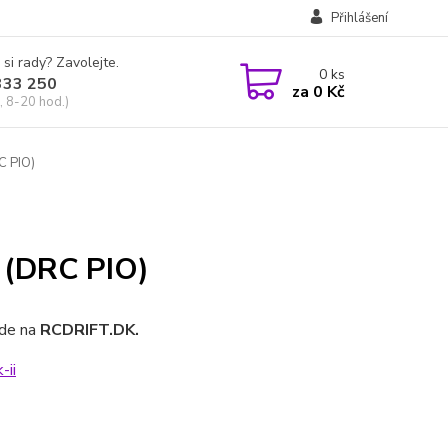
Přihlášení
 si rady? Zavolejte.
0
ks
333 250
za
0 Kč
, 8-20 hod.)
C PIO)
I (DRC PIO)
zde na
RCDRIFT.DK.
-ii