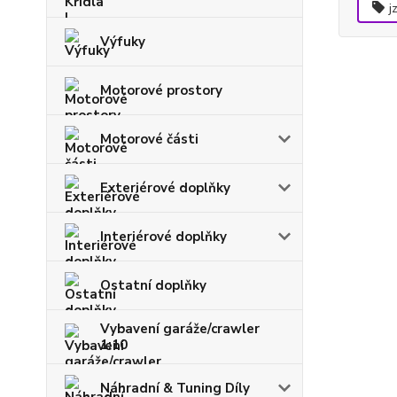
j
Výfuky
Motorové prostory
Motorové části
Exteriérové doplňky
Interiérové doplňky
Ostatní doplňky
Vybavení garáže/crawler
1:10
Náhradní & Tuning Díly