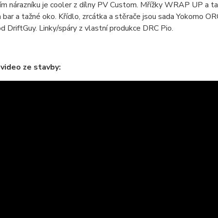
m nárazníku je cooler z dílny PV Custom. Mřížky WRAP UP a tažn
bar a tažné oko. Křídlo, zrcátka a stěrače jsou sada Yokomo OR
d DriftGuy. Linky/spáry z vlastní produkce DRC Pio.
 video ze stavby: