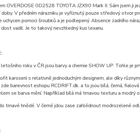
sem OVERDOSE 0D2528 TOYOTA JZX90 Mark II. Sám jsem ji jezdi
 doby. V předním nárazniku je vyříznutý pouze středový otvor p
je uchycen pomoci šroubků a je podlepený. Absence zadního náraz
 dost vadil. Je to takový nevzhledný kus lexanu.
:
letošniho roku v ČR jsou barvy a chemie SHOW UP. Tohle je prvn
ořit karoserii s relativně jednoduchým designem, ale díky různ
zde barevnost eshopu RCDRIFT.dk. a to jsou bílá, černá, fialov
hlem se barva mění. Například bílá má tmavou texturu a modrý o
do tmavé hnědé. V černé jdou zase zahlédnout modrozelené odles
: