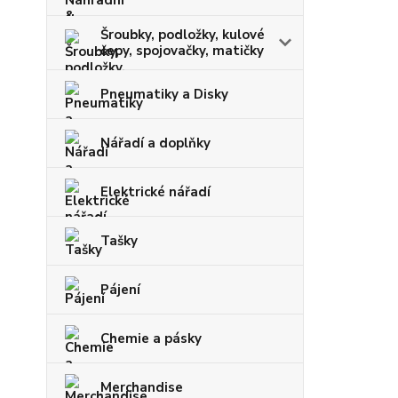
Šroubky, podložky, kulové
čepy, spojovačky, matičky
Pneumatiky a Disky
Nářadí a doplňky
Elektrické nářadí
Tašky
Pájení
Chemie a pásky
Merchandise