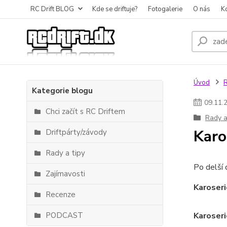
RC Drift BLOG
Kde se driftuje?
Fotogalerie
O nás
K
Úvod
R
Kategorie blogu
09
.
11
.
Chci začít s RC Driftem
Rady a
Karo
Driftpárty/závody
Rady a tipy
Po delší 
Zajímavosti
Karoseri
Recenze
PODCAST
Karoseri