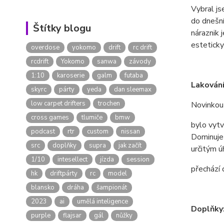
Vybral j
do dnešní
Štítky blogu
náraznik 
esteticky
overdose
yokomo
drift
rc drift
rcdrift
Yokomo
sanwa
závody
1:10
karoserie
galm
futaba
Lakování
skyrc
párty
yeda
dan sleemax
low carpet drifters
trochen
Novinkou 
cross games
tlumiče
bmw
bylo vytv
podcast
rtr
custom
nissan
Dominuje 
src
doplňky
supra
jak začít
určitým ú
1/10
intesellect
jízda
session
přechází 
hk
driftpárty
rc
model
blansko
dráha
šampionát
2023
ai
umělá inteligence
Doplňky
purple
flajsar
gál
nůžky