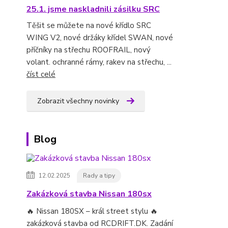
25.1. jsme naskladnili zásilku SRC
Těšit se můžete na nové křídlo SRC
WING V2, nové držáky křídel SWAN, nové
příčníky na střechu ROOFRAIL, nový
volant. ochranné rámy, rakev na střechu, ...
číst celé
Zobrazit všechny novinky
Blog
12.02.2025
Rady a tipy
Zakázková stavba Nissan 180sx
🔥 Nissan 180SX – král street stylu 🔥
zakázková stavba od RCDRIFT.DK. Zadání