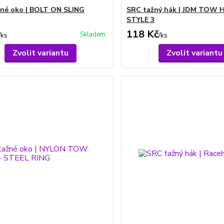
né oko | BOLT ON SLING
SRC tažný hák | JDM TOW
STYLE 3
118 Kč
Skladem
/
ks
/
ks
Zvolit variantu
Zvolit variantu