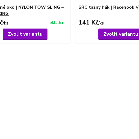
žné oko | NYLON TOW SLING –
SRC tažný hák | Racehook V
RING
č
141 Kč
Skladem
/
ks
/
ks
Zvolit variantu
Zvolit variantu