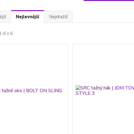
jší
Nejlevnější
Nejdražší
1-6 z 6