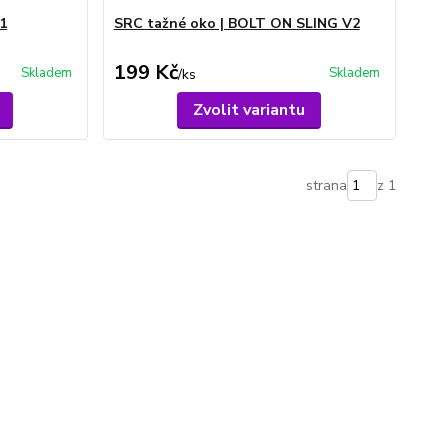
1
SRC tažné oko | BOLT ON SLING V2
199 Kč
Skladem
Skladem
/
ks
Zvolit variantu
strana
z 1