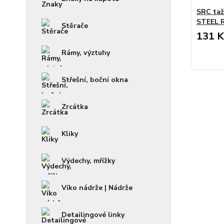
SRC ta
STEEL 
Stěrače
131 K
Rámy, výztuhy
Střešní, boční okna
Zrcátka
Kliky
Výdechy, mřížky
Víko nádrže | Nádrže
Detailingové linky