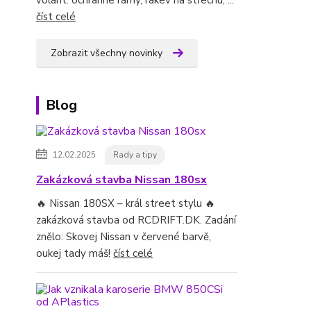
volant. ochranné rámy, rakev na střechu, ...
číst celé
Zobrazit všechny novinky
Blog
12.02.2025
Rady a tipy
Zakázková stavba Nissan 180sx
🔥 Nissan 180SX – král street stylu 🔥
zakázková stavba od RCDRIFT.DK. Zadání
znělo: Skovej Nissan v červené barvě,
oukej tady máš!
číst celé