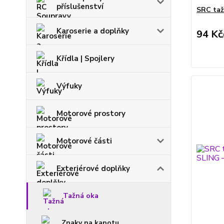
příslušenství
SRC taž
Karoserie a doplňky
94 Kč
Křídla | Spojlery
Výfuky
Motorové prostory
Motorové části
Exteriérové doplňky
Tažná oka
Znaky na kapotu