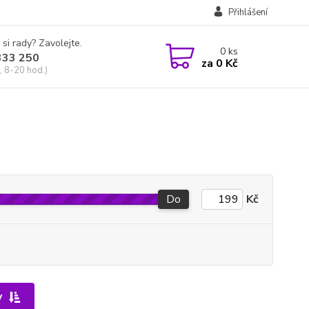
Přihlášení
 si rady? Zavolejte.
0
ks
333 250
za
0 Kč
, 8-20 hod.)
Do
Kč
y