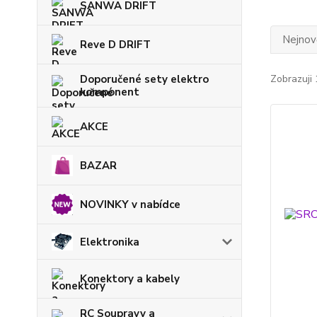
SANWA DRIFT
Nejnově
Reve D DRIFT
Doporučené sety elektro
Zobrazuji 
komponent
AKCE
BAZAR
NOVINKY v nabídce
Elektronika
Konektory a kabely
RC Soupravy a