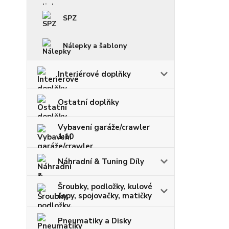
SPZ
Nálepky a šablony
Interiérové doplňky
Ostatní doplňky
Vybavení garáže/crawler
1:10
Náhradní & Tuning Díly
Šroubky, podložky, kulové
čepy, spojovačky, matičky
Pneumatiky a Disky