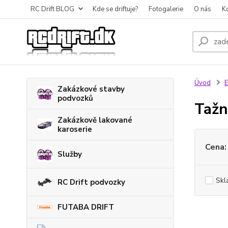
RC Drift BLOG
Kde se driftuje?
Fotogalerie
O nás
K
Úvod
E
Zakázkové stavby
podvozků
Tažn
Zakázkově lakované
karoserie
Cena:
Služby
Skl
RC Drift podvozky
FUTABA DRIFT