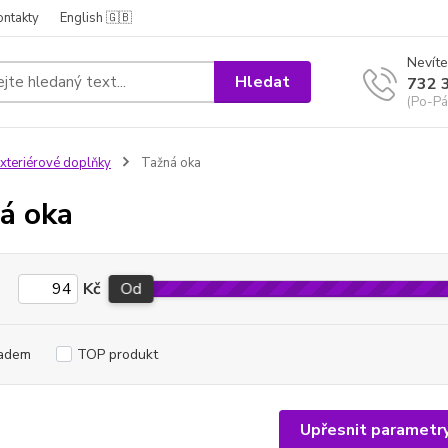
ontakty
English 🇬🇧
Nevíte
Hledat
732 
(Po-Pá
xteriérové doplňky
Tažná oka
á oka
Kč
Od
adem
TOP produkt
Upřesnit parametr