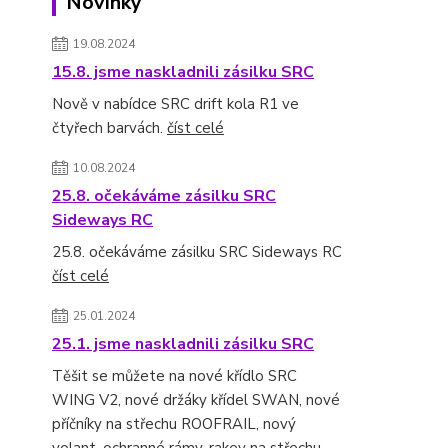
Novinky
19.08.2024
15.8. jsme naskladnili zásilku SRC
Nově v nabídce SRC drift kola R1 ve
čtyřech barvách.
číst celé
10.08.2024
25.8. očekáváme zásilku SRC
Sideways RC
25.8. očekáváme zásilku SRC Sideways RC
číst celé
25.01.2024
25.1. jsme naskladnili zásilku SRC
Těšit se můžete na nové křídlo SRC
WING V2, nové držáky křídel SWAN, nové
příčníky na střechu ROOFRAIL, nový