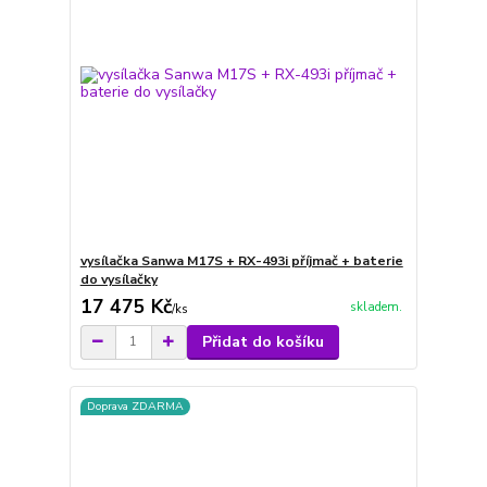
vysílačka Sanwa M17S + RX-493i příjmač + baterie
do vysílačky
17 475 Kč
skladem.
/
ks
Přidat do košíku
Doprava ZDARMA