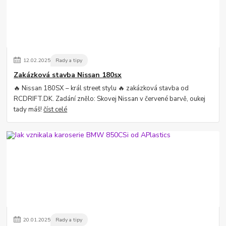
12
.
02
.
2025
Rady a tipy
Zakázková stavba Nissan 180sx
🔥 Nissan 180SX – král street stylu 🔥 zakázková stavba od
RCDRIFT.DK. Zadání znělo: Skovej Nissan v červené barvě, oukej
tady máš!
číst celé
20
.
01
.
2025
Rady a tipy