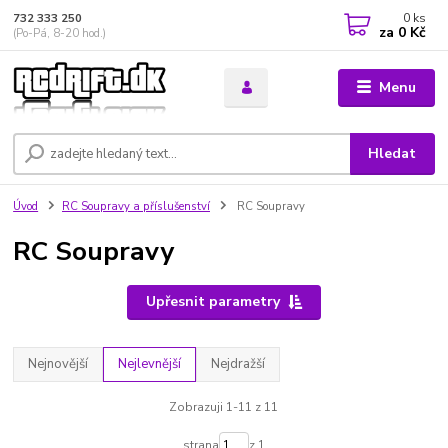
0
ks
732 333 250
za
0 Kč
(Po-Pá, 8-20 hod.)
Menu
Hledat
Úvod
RC Soupravy a příslušenství
RC Soupravy
RC Soupravy
Upřesnit parametry
Nejnovější
Nejlevnější
Nejdražší
Zobrazuji 1-11 z 11
strana
z 1