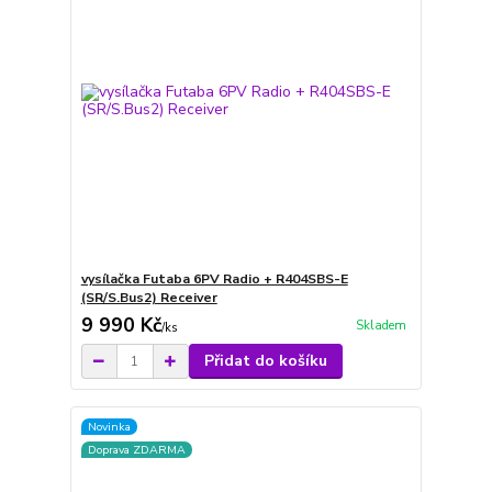
vysílačka Futaba 6PV Radio + R404SBS-E
(SR/S.Bus2) Receiver
9 990 Kč
Skladem
/
ks
Přidat do košíku
Novinka
Doprava ZDARMA