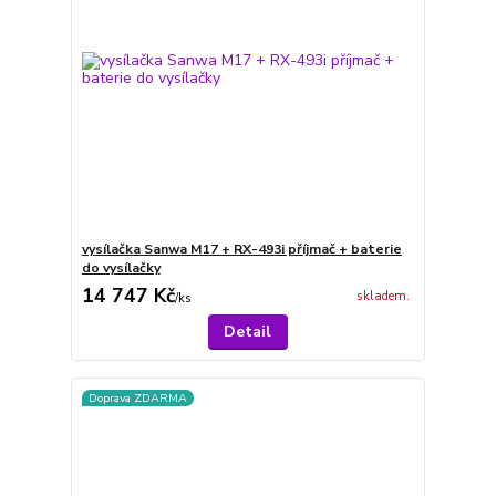
vysílačka Sanwa M17 + RX-493i příjmač + baterie
do vysílačky
14 747 Kč
skladem.
/
ks
Detail
Doprava ZDARMA