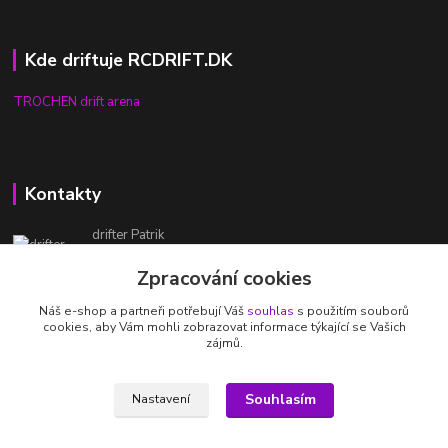
Kde driftuje RCDRIFT.DK
TROCHEN drift arena
Kontakty
drifter Patrik
732 333 250
Zpracování cookies
(Po-Pá, 8-20 hod.)
Náš e-shop a partneři potřebují Váš
souhlas
s použitím souborů
patrik@rcdrift.dk
cookies, aby Vám mohli zobrazovat informace týkající se Vašich
zájmů.
Souhlasím
Nastavení