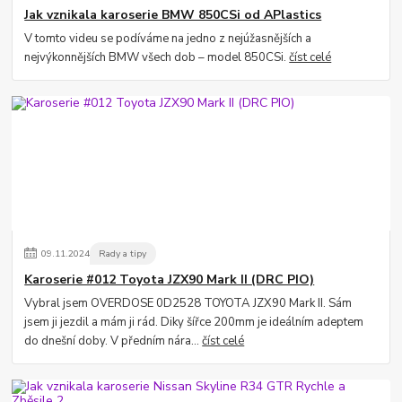
Jak vznikala karoserie BMW 850CSi od APlastics
V tomto videu se podíváme na jedno z nejúžasnějších a
nejvýkonnějších BMW všech dob – model 850CSi.
číst celé
09
.
11
.
2024
Rady a tipy
Karoserie #012 Toyota JZX90 Mark II (DRC PIO)
Vybral jsem OVERDOSE 0D2528 TOYOTA JZX90 Mark II. Sám
jsem ji jezdil a mám ji rád. Diky šířce 200mm je ideálním adeptem
do dnešní doby. V předním nára...
číst celé