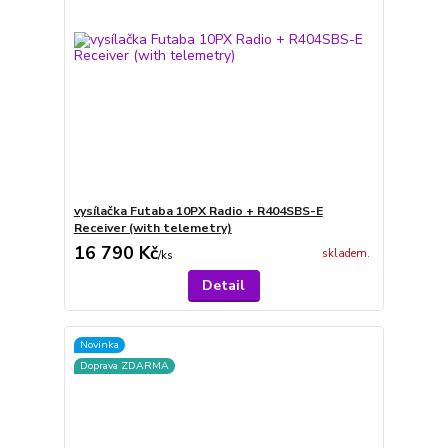
vysílačka Futaba 10PX Radio + R404SBS-E
Receiver (with telemetry)
16 790 Kč
skladem.
/
ks
Detail
Novinka
Doprava ZDARMA