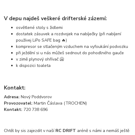
V depu najdeš veškeré drifterské zázemí:
osvětlené stoly s židlemi
dostatek zásuvek a rozdvojek na nabíječky (při nabíjení
používej LiPo SAFE bag 🔥)
kompresor se stlačeným vzduchem na vyfoukání podvozku
při ježdění si u nás můžeš sednout do pohodlného gauče
v zimě plynový ohřívač 🥶
k dispozici toaleta
Kontakt:
Adresa:
Nový Poddvorov
Provozovatel:
Martin Čáslava (TROCHEN)
Kontakt:
720 738 696
Chtěl by sis zajezdit v naší
RC DRIFT
aréně s námi a nemáš ještě