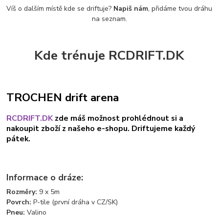
Víš o dalším místě kde se driftuje?
Napiš nám
, přidáme tvou dráhu
na seznam.
Kde trénuje RCDRIFT.DK
TROCHEN drift arena
RCDRIFT.DK
zde máš možnost prohlédnout si a
nakoupit zboží z našeho e-shopu. Driftujeme každý
pátek.
Informace o dráze:
Rozměry:
9 x 5m
Povrch:
P-tile (první dráha v CZ/SK)
Pneu:
Valino