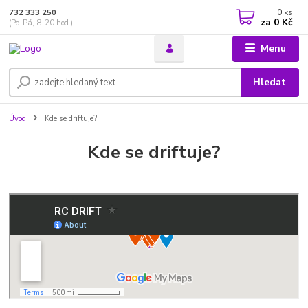
0
ks
732 333 250
za
0 Kč
(Po-Pá, 8-20 hod.)
Menu
Hledat
Úvod
Kde se driftuje?
Kde se driftuje?