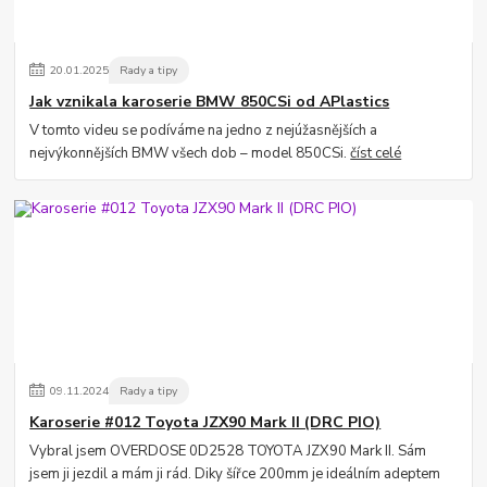
20
.
01
.
2025
Rady a tipy
Jak vznikala karoserie BMW 850CSi od APlastics
V tomto videu se podíváme na jedno z nejúžasnějších a
nejvýkonnějších BMW všech dob – model 850CSi.
číst celé
09
.
11
.
2024
Rady a tipy
Karoserie #012 Toyota JZX90 Mark II (DRC PIO)
Vybral jsem OVERDOSE 0D2528 TOYOTA JZX90 Mark II. Sám
jsem ji jezdil a mám ji rád. Diky šířce 200mm je ideálním adeptem