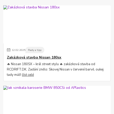
12
.
02
.
2025
Rady a tipy
Zakázková stavba Nissan 180sx
🔥 Nissan 180SX – král street stylu 🔥 zakázková stavba od
RCDRIFT.DK. Zadání znělo: Skovej Nissan v červené barvě, oukej
tady máš!
číst celé