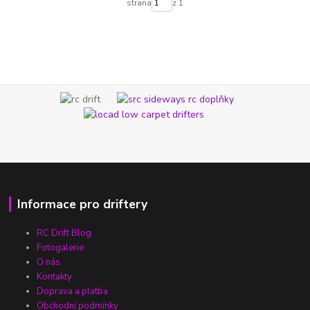
strana
z 1
Informace pro driftery
RC Drift Blog
Fotogalerie
O nás
Kontakty
Doprava a platba
Obchodní podmínky