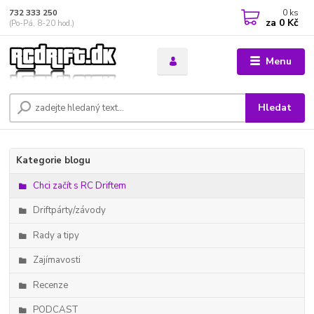
0
ks
732 333 250
za
0 Kč
(Po-Pá, 8-20 hod.)
Menu
Hledat
Kategorie blogu
Chci začít s RC Driftem
Driftpárty/závody
Rady a tipy
Zajímavosti
Recenze
PODCAST