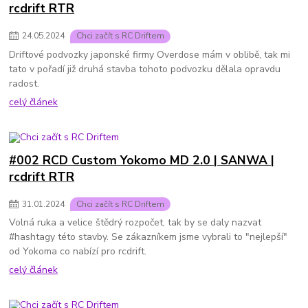
rcdrift RTR
24
.
05
.
2024
Chci začít s RC Driftem
Driftové podvozky japonské firmy Overdose mám v oblibě, tak mi
tato v pořadí již druhá stavba tohoto podvozku dělala opravdu
radost.
celý článek
#002 RCD Custom Yokomo MD 2.0 | SANWA |
rcdrift RTR
31
.
01
.
2024
Chci začít s RC Driftem
Volná ruka a velice štědrý rozpočet, tak by se daly nazvat
#hashtagy této stavby. Se zákazníkem jsme vybrali to "nejlepší"
od Yokoma co nabízí pro rcdrift.
celý článek