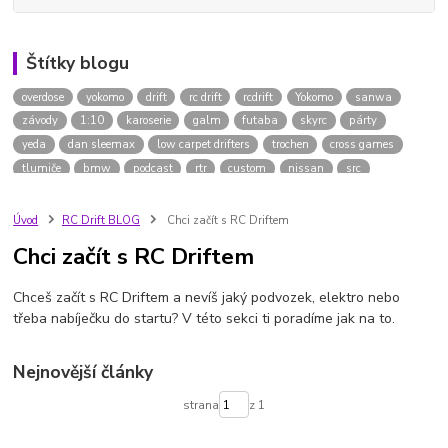
Štítky blogu
overdose
yokomo
drift
rc drift
rcdrift
Yokomo
sanwa
závody
1:10
karoserie
galm
futaba
skyrc
párty
yeda
dan sleemax
low carpet drifters
trochen
cross games
tlumiče
bmw
podcast
rtr
custom
nissan
src
doplňky
supra
jak začít
1/10
intesellect
jízda
session
hk
driftpárty
rc
model
blansko
dráha
šampionát
Úvod
RC Drift BLOG
Chci začít s RC Driftem
2023
ai
umělá inteligence
purple
flajsar
gál
nůžky
Chci začít s RC Driftem
lexan
kaorserie
Chceš začít s RC Driftem a nevíš jaký podvozek, elektro nebo
třeba nabíječku do startu? V této sekci ti poradíme jak na to.
Nejnovější články
strana
z 1