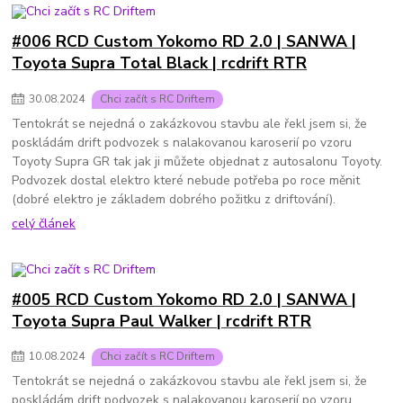
#006 RCD Custom Yokomo RD 2.0 | SANWA |
Toyota Supra Total Black | rcdrift RTR
30
.
08
.
2024
Chci začít s RC Driftem
Tentokrát se nejedná o zakázkovou stavbu ale řekl jsem si, že
poskládám drift podvozek s nalakovanou karoserií po vzoru
Toyoty Supra GR tak jak ji můžete objednat z autosalonu Toyoty.
Podvozek dostal elektro které nebude potřeba po roce měnit
(dobré elektro je základem dobrého požitku z driftování).
celý článek
#005 RCD Custom Yokomo RD 2.0 | SANWA |
Toyota Supra Paul Walker | rcdrift RTR
10
.
08
.
2024
Chci začít s RC Driftem
Tentokrát se nejedná o zakázkovou stavbu ale řekl jsem si, že
poskládám drift podvozek s nalakovanou karoserií po vzoru