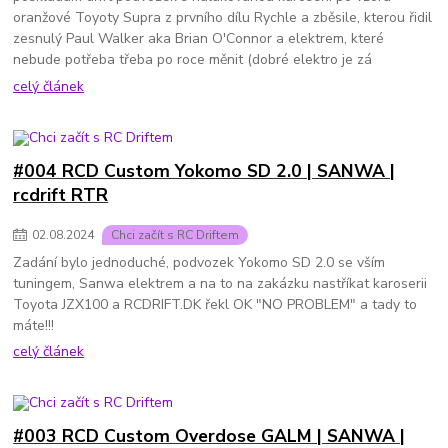
oranžové Toyoty Supra z prvního dílu Rychle a zběsile, kterou řidil
zesnulý Paul Walker aka Brian O'Connor a elektrem, které
nebude potřeba třeba po roce měnit (dobré elektro je zá
celý článek
#004 RCD Custom Yokomo SD 2.0 | SANWA |
rcdrift RTR
02
.
08
.
2024
Chci začít s RC Driftem
Zadání bylo jednoduché, podvozek Yokomo SD 2.0 se vším
tuningem, Sanwa elektrem a na to na zakázku nastříkat karoserii
Toyota JZX100 a RCDRIFT.DK řekl OK "NO PROBLEM" a tady to
máte!!!
celý článek
#003 RCD Custom Overdose GALM | SANWA |