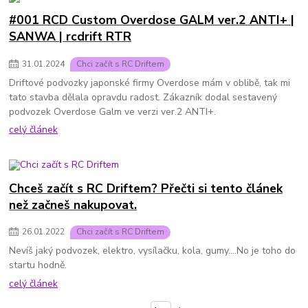
#001 RCD Custom Overdose GALM ver.2 ANTI+ |
SANWA | rcdrift RTR
31
.
01
.
2024
Chci začít s RC Driftem
Driftové podvozky japonské firmy Overdose mám v oblibě, tak mi
tato stavba dělala opravdu radost. Zákazník dodal sestavený
podvozek Overdose Galm ve verzi ver.2 ANTI+.
celý článek
Chceš začít s RC Driftem? Přečti si tento článek
než začneš nakupovat.
26
.
01
.
2022
Chci začít s RC Driftem
Nevíš jaký podvozek, elektro, vysílačku, kola, gumy....No je toho do
startu hodně.
celý článek