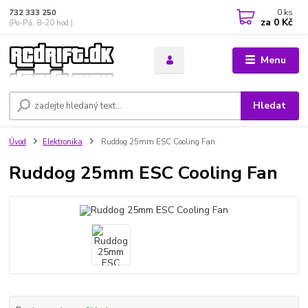
0
ks
732 333 250
za
0 Kč
(Po-Pá, 8-20 hod.)
Menu
Hledat
Úvod
Elektronika
Ruddog 25mm ESC Cooling Fan
Ruddog 25mm ESC Cooling Fan