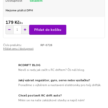
Dostupnost
Skladem
Nejsme plátci DPH
179 Kč
/
ks
Přidat do košíku
Číslo produktu:
RP-0726
Hlídat cenu / dostupnost
RCDRIFT BLOG
Nevíš si rady jak začít s RC driftem? Čti náš blog.
Jaký vybrat regulátor, gyro, servo nebo vysílačku?
Poradíme s výběrem a nastavení elektroniky pro tvůj drifťák.
Chceš postavit RC drift auto?
Mrkni se na naše zakázkové stavby a napiš nám!