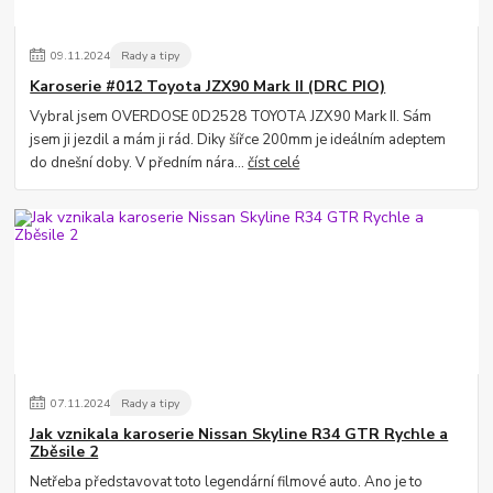
09
.
11
.
2024
Rady a tipy
Karoserie #012 Toyota JZX90 Mark II (DRC PIO)
Vybral jsem OVERDOSE 0D2528 TOYOTA JZX90 Mark II. Sám
jsem ji jezdil a mám ji rád. Diky šířce 200mm je ideálním adeptem
do dnešní doby. V předním nára...
číst celé
07
.
11
.
2024
Rady a tipy
Jak vznikala karoserie Nissan Skyline R34 GTR Rychle a
Zběsile 2
Netřeba představovat toto legendární filmové auto. Ano je to