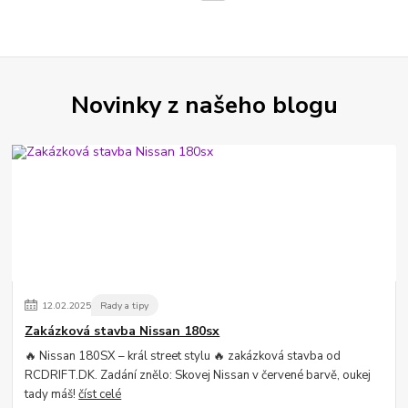
Novinky z našeho blogu
12
.
02
.
2025
Rady a tipy
Zakázková stavba Nissan 180sx
🔥 Nissan 180SX – král street stylu 🔥 zakázková stavba od
RCDRIFT.DK. Zadání znělo: Skovej Nissan v červené barvě, oukej
tady máš!
číst celé