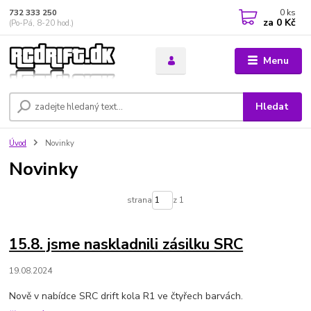
0
ks
732 333 250
za
0 Kč
(Po-Pá, 8-20 hod.)
Menu
Hledat
Úvod
Novinky
Novinky
strana
z 1
15.8. jsme naskladnili zásilku SRC
19.08.2024
Nově v nabídce SRC drift kola R1 ve čtyřech barvách.