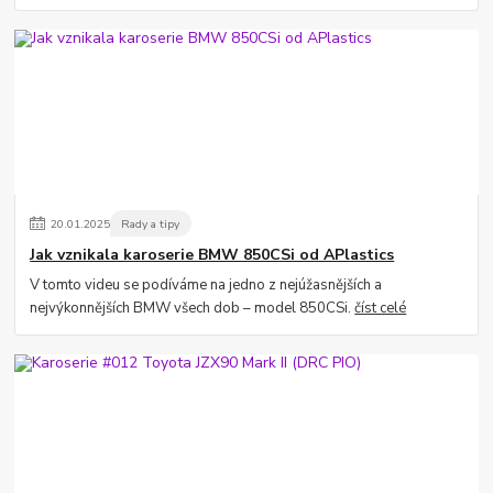
20
.
01
.
2025
Rady a tipy
Jak vznikala karoserie BMW 850CSi od APlastics
V tomto videu se podíváme na jedno z nejúžasnějších a
nejvýkonnějších BMW všech dob – model 850CSi.
číst celé