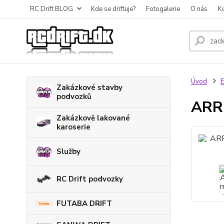
RC Drift BLOG
Kde se driftuje?
Fotogalerie
O nás
K
Úvod
E
Zakázkové stavby
podvozků
ARRO
Zakázkově lakované
karoserie
Služby
RC Drift podvozky
FUTABA DRIFT