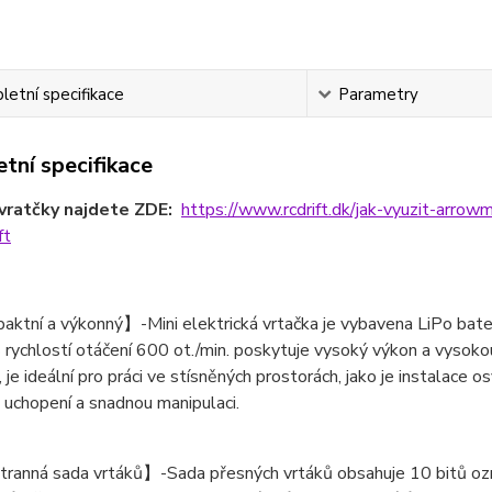
etní specifikace
Parametry
tní specifikace
vratčky najdete ZDE:
https://www.rcdrift.dk/jak-vyuzit-arrow
ft
tní a výkonný】-Mini elektrická vrtačka je vybavena LiPo bate
S rychlostí otáčení 600 ot./min. poskytuje vysoký výkon a vysokou
 je ideální pro práci ve stísněných prostorách, jako je instalace o
uchopení a snadnou manipulaci.
anná sada vrtáků】-Sada přesných vrtáků obsahuje 10 bitů ozn