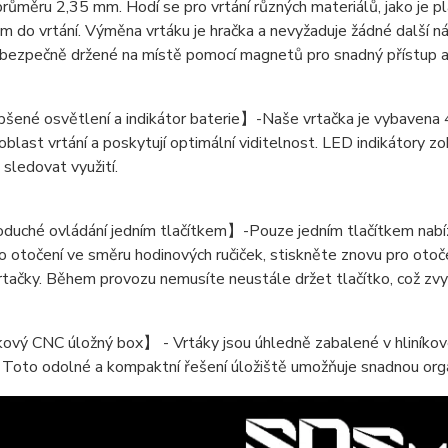
 průměru 2,35 mm. Hodí se pro vrtání různých materiálů, jako je p
 do vrtání. Výměna vrtáku je hračka a nevyžaduje žádné další ná
 bezpečně držené na místě pomocí magnetů pro snadný přístup a
né osvětlení a indikátor baterie】-Naše vrtačka je vybavena 4 s
 oblast vrtání a poskytují optimální viditelnost. LED indikátory zo
sledovat využití.
ché ovládání jedním tlačítkem】-Pouze jedním tlačítkem nabízí na
o otočení ve směru hodinových ručiček, stiskněte znovu pro otoče
rtačky. Během provozu nemusíte neustále držet tlačítko, což zvy
ový CNC úložný box】 - Vrtáky jsou úhledně zabalené v hliníko
Toto odolné a kompaktní řešení úložiště umožňuje snadnou orga