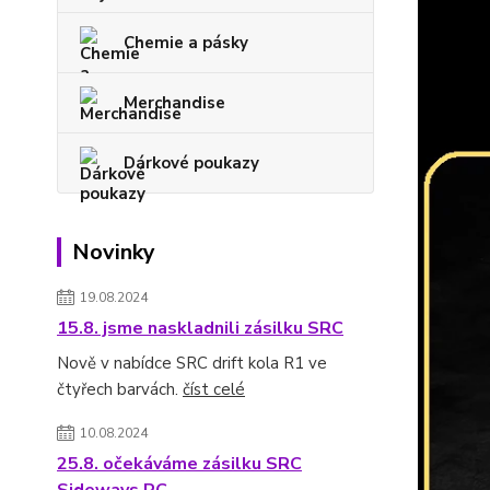
Chemie a pásky
Merchandise
Dárkové poukazy
Novinky
19.08.2024
15.8. jsme naskladnili zásilku SRC
Nově v nabídce SRC drift kola R1 ve
čtyřech barvách.
číst celé
10.08.2024
25.8. očekáváme zásilku SRC