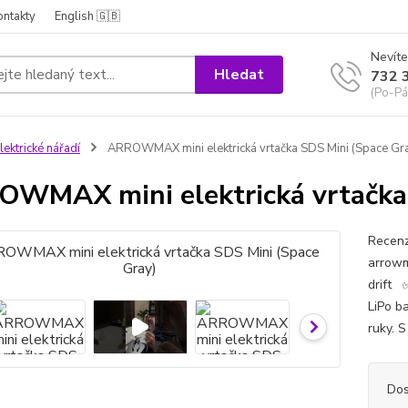
ontakty
English 🇬🇧
Nevíte
Hledat
732 
(Po-Pá
lektrické nářadí
ARROWMAX mini elektrická vrtačka SDS Mini (Space Gr
WMAX mini elektrická vrtačka 
Recenz
arrowm
drift 
LiPo b
ruky. S
Dos