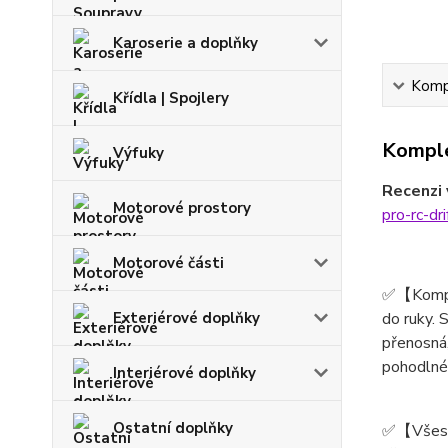
Karoserie a doplňky
Kompl
Křídla | Spojlery
Komple
Výfuky
Recenzi 
Motorové prostory
pro-rc-dri
Motorové části
✅【Kompak
Exteriérové doplňky
do ruky. 
přenosná,
pohodlné 
Interiérové doplňky
Ostatní doplňky
✅【Všestr