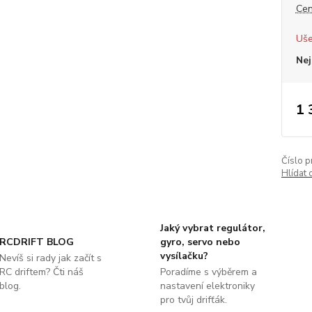
Cen
Uše
Nej
1 
Číslo p
Hlídat 
Jaký vybrat regulátor,
RCDRIFT BLOG
gyro, servo nebo
vysílačku?
Nevíš si rady jak začít s
RC driftem? Čti náš
Poradíme s výběrem a
blog.
nastavení elektroniky
pro tvůj drifťák.