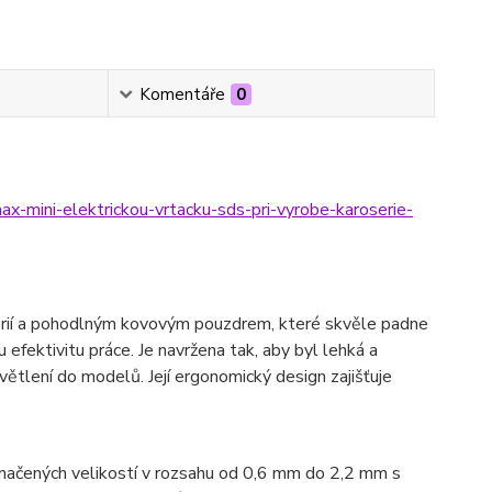
Komentáře
0
max-mini-elektrickou-vrtacku-sds-pri-vyrobe-karoserie-
rií a pohodlným kovovým pouzdrem, které skvěle padne
 efektivitu práce. Je navržena tak, aby byl lehká a
světlení do modelů. Její ergonomický design zajišťuje
ačených velikostí v rozsahu od 0,6 mm do 2,2 mm s