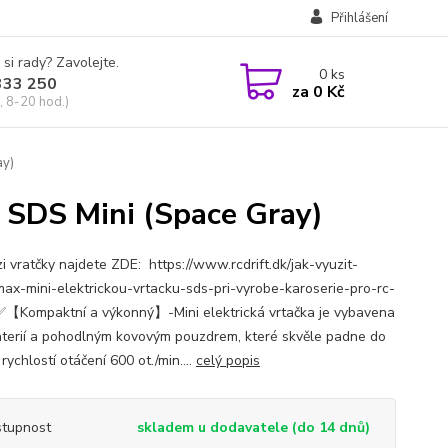
Přihlášení
 si rady? Zavolejte.
0
ks
333 250
za
0 Kč
, 8-20 hod.)
ay)
SDS Mini (Space Gray)
i vratčky najdete ZDE: https://www.rcdrift.dk/jak-vyuzit-
ax-mini-elektrickou-vrtacku-sds-pri-vyrobe-karoserie-pro-rc-
✅【Kompaktní a výkonný】-Mini elektrická vrtačka je vybavena
aterií a pohodlným kovovým pouzdrem, které skvěle padne do
 rychlostí otáčení 600 ot./min....
celý popis
tupnost
skladem u dodavatele (do 14 dnů)