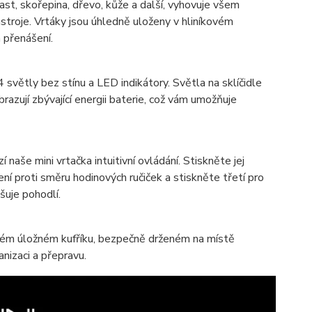
last, skořepina, dřevo, kůže a další, vyhovuje všem
stroje. Vrtáky jsou úhledně uloženy v hliníkovém
 přenášení.
větly bez stínu a LED indikátory. Světla na sklíčidle
brazují zbývající energii baterie, což vám umožňuje
še mini vrtačka intuitivní ovládání. Stiskněte jej
ní proti směru hodinových ručiček a stiskněte třetí pro
šuje pohodlí.
vém úložném kufříku, bezpečně drženém na místě
nizaci a přepravu.