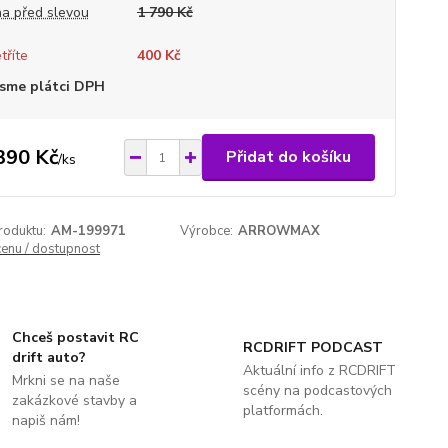
a před slevou
1 790 Kč
tříte
400 Kč
sme plátci DPH
390 Kč
Přidat do košíku
/
ks
roduktu:
AM-199971
Výrobce:
ARROWMAX
cenu / dostupnost
Chceš postavit RC
RCDRIFT PODCAST
drift auto?
Aktuální info z RCDRIFT
Mrkni se na naše
scény na podcastových
zakázkové stavby a
platformách.
napiš nám!