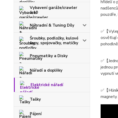
hřídelí o
Vybavení garáže/crawler
nadšencům
1:10
pouzdře,
Náhradní & Tuning Díly
✅【Vylepše
osvětlují
Šroubky, podložky, kulové
čepy, spojovačky, matičky
pohodlně 
Pneumatiky a Disky
✅【Jednodu
jednou pr
Nářadí a doplňky
vypnutí v
Elektrické nářadí
✅【Hliník
magnety. 
Tašky
Pájení