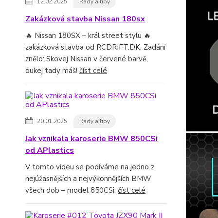
12.02.2025
Rady a tipy
Zakázková stavba Nissan 180sx
🔥 Nissan 180SX – král street stylu 🔥
zakázková stavba od RCDRIFT.DK. Zadání
znělo: Skovej Nissan v červené barvě,
oukej tady máš!
číst celé
20.01.2025
Rady a tipy
Jak vznikala karoserie BMW 850CSi
od APlastics
V tomto videu se podíváme na jedno z
nejúžasnějších a nejvýkonnějších BMW
všech dob – model 850CSi.
číst celé