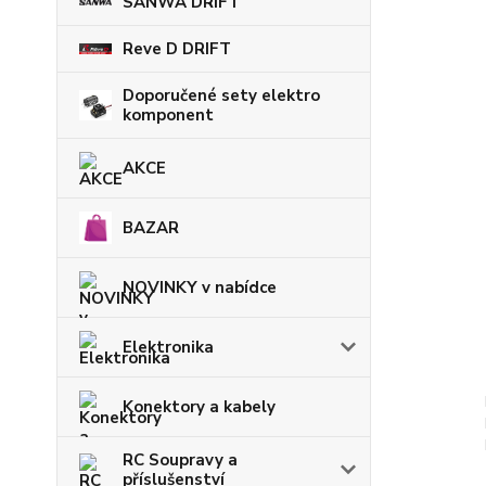
SANWA DRIFT
Reve D DRIFT
Doporučené sety elektro
komponent
AKCE
BAZAR
NOVINKY v nabídce
Elektronika
Konektory a kabely
RC Soupravy a
příslušenství