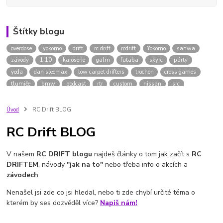
Štítky blogu
overdose
yokomo
drift
rc drift
rcdrift
Yokomo
sanwa
závody
1:10
karoserie
galm
futaba
skyrc
párty
yeda
dan sleemax
low carpet drifters
trochen
cross games
tlumiče
bmw
podcast
rtr
custom
nissan
src
doplňky
supra
jak začít
1/10
intesellect
jízda
session
hk
driftpárty
rc
model
blansko
dráha
šampionát
Úvod
RC Drift BLOG
2023
ai
umělá inteligence
purple
flajsar
gál
nůžky
RC Drift BLOG
lexan
kaorserie
V našem
RC DRIFT blogu
najdeš články o tom jak začít s
RC
DRIFTEM
, návody
"jak na to"
nebo třeba info o akcích a
závodech
.
Nenašel jsi zde co jsi hledal, nebo ti zde chybí určité téma o
kterém by ses dozvěděl více?
Napiš nám!