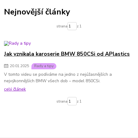
Nejnovější články
strana
z 1
Jak vznikala karoserie BMW 850CSi od APlastics
20
.
01
.
2025
Rady a tipy
V tomto videu se podíváme na jedno z nejúžasnějších a
nejvýkonnějších BMW všech dob – model 850CSi.
celý článek
strana
z 1