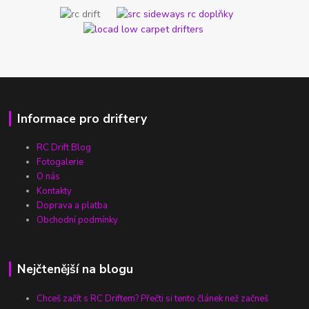
Informace pro driftery
RC Drift Blog
Fotogalerie
O nás
Kontakty
Doprava a platba
Obchodní podmínky
Nejčtenější na blogu
Chceš začít s RC Driftem? Přečti si tento článek než začneš