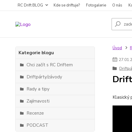
RC Drift BLOG
Kde se driftuje?
Fotogalerie
O nás
K
Úvod
R
Kategorie blogu
27
.
01
.
Chci začít s RC Driftem
Driftp
Drif
Driftpárty/závody
Rady a tipy
Klasický 
Zajímavosti
Recenze
PODCAST