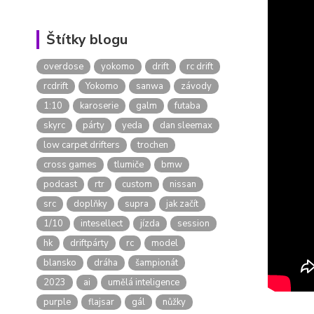
Štítky blogu
overdose
yokomo
drift
rc drift
rcdrift
Yokomo
sanwa
závody
1:10
karoserie
galm
futaba
skyrc
párty
yeda
dan sleemax
low carpet drifters
trochen
cross games
tlumiče
bmw
podcast
rtr
custom
nissan
src
doplňky
supra
jak začít
1/10
intesellect
jízda
session
hk
driftpárty
rc
model
blansko
dráha
šampionát
2023
ai
umělá inteligence
purple
flajsar
gál
nůžky