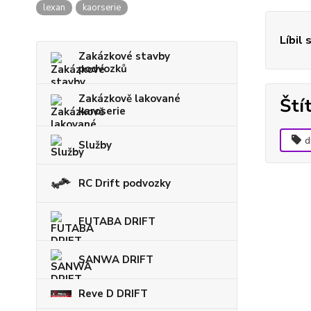
lexan
kaorserie
Líbil 
Zakázkové stavby
podvozků
Zakázkově lakované
Ští
karoserie
d
Služby
RC Drift podvozky
FUTABA DRIFT
SANWA DRIFT
Reve D DRIFT