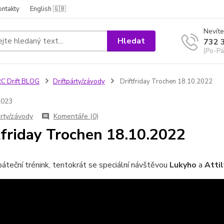
ontakty
English 🇬🇧
Nevíte
Hledat
732 
(Po-Pá
C Drift BLOG
Driftpárty/závody
Driftfriday Trochen 18.10.2022
2023
árty/závody
Komentáře (0)
tfriday Trochen 18.10.2022
páteční trénink, tentokrát se speciální návštěvou
Lukyho
a
Attil