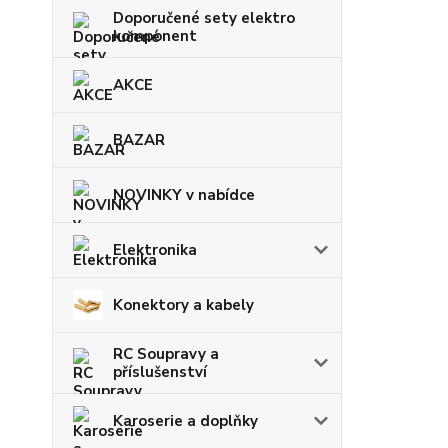
Doporučené sety elektro
komponent
AKCE
BAZAR
NOVINKY v nabídce
Elektronika
Konektory a kabely
RC Soupravy a
příslušenství
Karoserie a doplňky