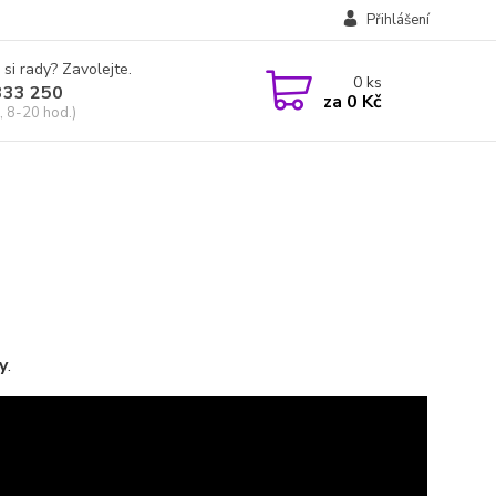
Přihlášení
 si rady? Zavolejte.
0
ks
333 250
za
0 Kč
, 8-20 hod.)
y
.