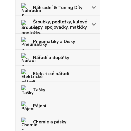
Náhradní & Tuning Díly
Šroubky, podložky, kulové
čepy, spojovačky, matičky
Pneumatiky a Disky
Nářadí a doplňky
Elektrické nářadí
Tašky
Pájení
Chemie a pásky