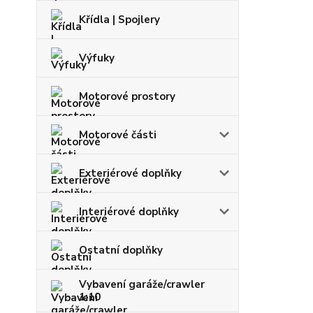
Křídla | Spojlery
Výfuky
Motorové prostory
Motorové části
Exteriérové doplňky
Interiérové doplňky
Ostatní doplňky
Vybavení garáže/crawler
1:10