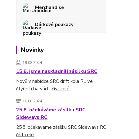
Merchandise
Dárkové poukazy
Novinky
19.08.2024
15.8. jsme naskladnili zásilku SRC
Nově v nabídce SRC drift kola R1 ve
čtyřech barvách.
číst celé
10.08.2024
25.8. očekáváme zásilku SRC
Sideways RC
25.8. očekáváme zásilku SRC Sideways RC
číst celé