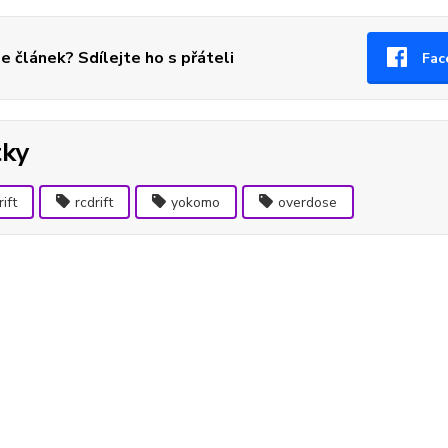
se článek? Sdílejte ho s přáteli
Fac
tky
rift
rcdrift
yokomo
overdose