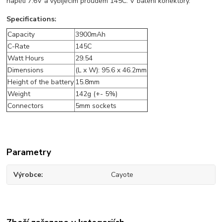
napětí 7.6V a vybíjecím proudem 145C. V balení konektory.
Specifications:
Capacity
3900mAh
C-Rate
145C
Watt Hours
29.54
Dimensions
(L x W): 95.6 x 46.2mm
Height of the battery
15.8mm
Weight
142g (+- 5%)
Connectors
5mm sockets
Parametry
Výrobce
Cayote