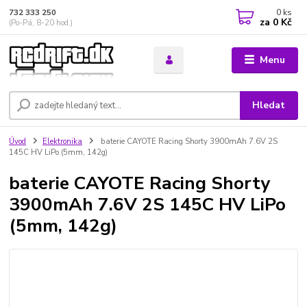
0
ks
732 333 250
za
0 Kč
(Po-Pá, 8-20 hod.)
Menu
Hledat
Úvod
Elektronika
baterie CAYOTE Racing Shorty 3900mAh 7.6V 2S
145C HV LiPo (5mm, 142g)
baterie CAYOTE Racing Shorty
3900mAh 7.6V 2S 145C HV LiPo
(5mm, 142g)