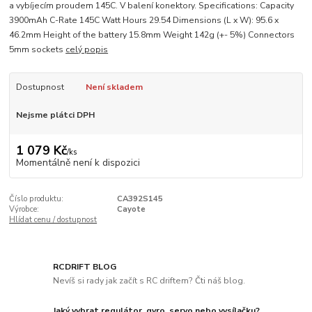
a vybíjecím proudem 145C. V balení konektory. Specifications: Capacity
3900mAh C-Rate 145C Watt Hours 29.54 Dimensions (L x W): 95.6 x
46.2mm Height of the battery 15.8mm Weight 142g (+- 5%) Connectors
5mm sockets
celý popis
Dostupnost
Není skladem
Nejsme plátci DPH
1 079 Kč
/
ks
Momentálně není k dispozici
Číslo produktu:
CA392S145
Výrobce:
Cayote
Hlídat cenu / dostupnost
RCDRIFT BLOG
Nevíš si rady jak začít s RC driftem? Čti náš blog.
Jaký vybrat regulátor, gyro, servo nebo vysílačku?