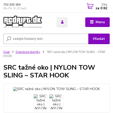
0
ks
732 333 250
za
0 Kč
(Po-Pá, 8-20 hod.)
Menu
Hledat
Úvod
Exteriérové doplňky
SRC tažné oko | NYLON TOW SLING – STAR
HOOK
SRC tažné oko | NYLON TOW
SLING – STAR HOOK